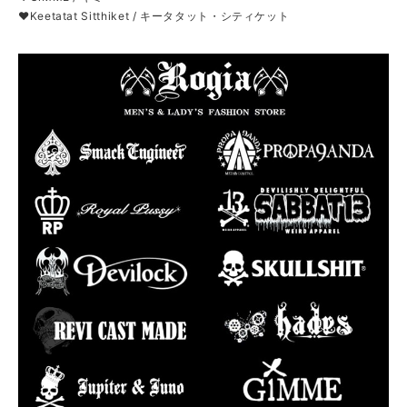
❤Keetatat Sitthiket / キータタット・シティケット