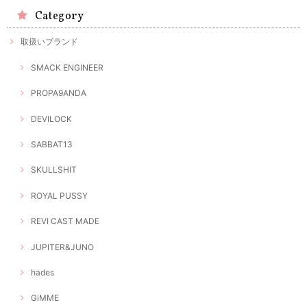
Category
取扱いブランド
SMACK ENGINEER
PROPA9ANDA
DEVILOCK
SABBAT13
SKULLSHIT
ROYAL PUSSY
REVI CAST MADE
JUPITER&JUNO
hades
GiMME