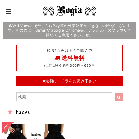
⚠️WebViewの場合、PayPay等の外部決済ができない場合がございま
す。その際は、SafariやGoogle Chrome等、デフォルトのブラウザで
開いてご利用下さいませ。
税抜1万円以上のご購入で
送料無料
(上記以外) 送料300円～680円
※最初にコチラをお読み下さい
hades