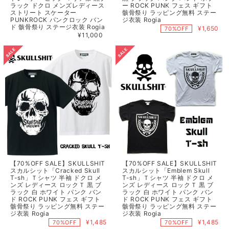
ラック ドクロ メンズレディース
ー ROCK PUNK フェス ギフト
ストリート スケーター
骸骨祭り ラッピング無料 ステー
PUNKROCK パンクロック バン
ジ衣装 Rogia
ド 骸骨祭り ステージ衣装 Rogia
¥1,650
70%OFF
¥11,000
【70%OFF SALE】SKULLSHIT
【70%OFF SALE】SKULLSHIT
スカルシット「Cracked Skull
スカルシット「Emblem Skull
T-sh」Ｔシャツ 半袖 ドクロ メ
T-sh」Ｔシャツ 半袖 ドクロ メ
ンズ レディース ロックＴ 黒 ブ
ンズ レディース ロックＴ 黒 ブ
ラック 白 ホワイト パンク バン
ラック 白 ホワイト パンク バン
ド ROCK PUNK フェス ギフト
ド ROCK PUNK フェス ギフト
骸骨祭り ラッピング無料 ステー
骸骨祭り ラッピング無料 ステー
ジ衣装 Rogia
ジ衣装 Rogia
¥1,485
¥1,485
70%OFF
70%OFF