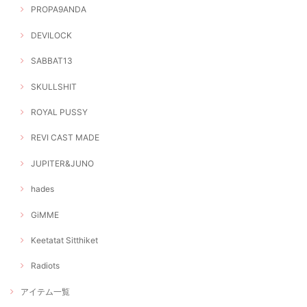
PROPA9ANDA
DEVILOCK
SABBAT13
SKULLSHIT
ROYAL PUSSY
REVI CAST MADE
JUPITER&JUNO
hades
GiMME
Keetatat Sitthiket
Radiots
アイテム一覧