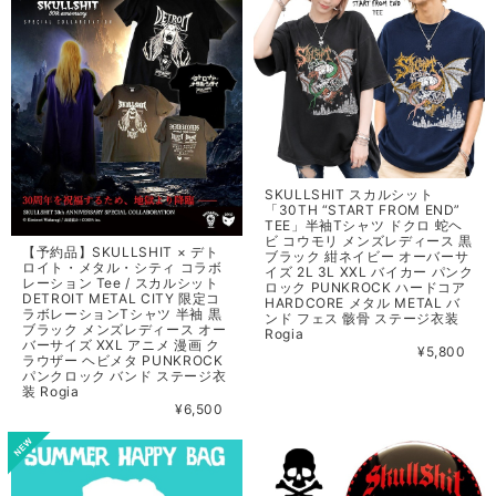
SKULLSHIT スカルシット
「30TH “START FROM END”
TEE」半袖Tシャツ ドクロ 蛇ヘ
ビ コウモリ メンズレディース 黒
【予約品】SKULLSHIT × デト
ブラック 紺ネイビー オーバーサ
ロイト・メタル・シティ コラボ
イズ 2L 3L XXL バイカー パンク
レーション Tee / スカルシット
ロック PUNKROCK ハードコア
DETROIT METAL CITY 限定コ
HARDCORE メタル METAL バ
ラボレーションTシャツ 半袖 黒
ンド フェス 骸骨 ステージ衣装
ブラック メンズレディース オー
Rogia
バーサイズ XXL アニメ 漫画 ク
¥5,800
ラウザー ヘビメタ PUNKROCK
パンクロック バンド ステージ衣
装 Rogia
¥6,500