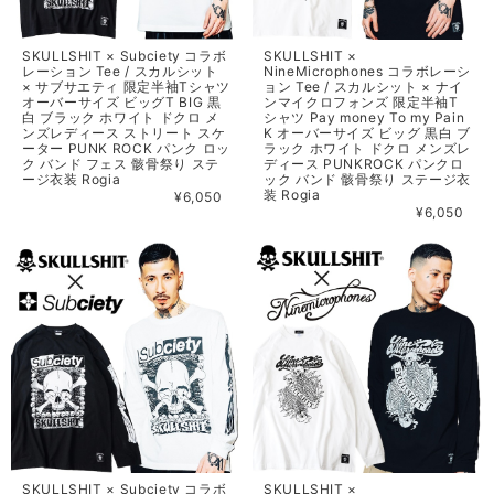
SKULLSHIT × Subciety コラボ
SKULLSHIT ×
レーション Tee / スカルシット
NineMicrophones コラボレーシ
× サブサエティ 限定半袖Tシャツ
ョン Tee / スカルシット × ナイ
オーバーサイズ ビッグT BIG 黒
ンマイクロフォンズ 限定半袖T
白 ブラック ホワイト ドクロ メ
シャツ Pay money To my Pain
ンズレディース ストリート スケ
K オーバーサイズ ビッグ 黒白 ブ
ーター PUNK ROCK パンク ロッ
ラック ホワイト ドクロ メンズレ
ク バンド フェス 骸骨祭り ステ
ディース PUNKROCK パンクロ
ージ衣装 Rogia
ック バンド 骸骨祭り ステージ衣
装 Rogia
¥6,050
¥6,050
SKULLSHIT × Subciety コラボ
SKULLSHIT ×