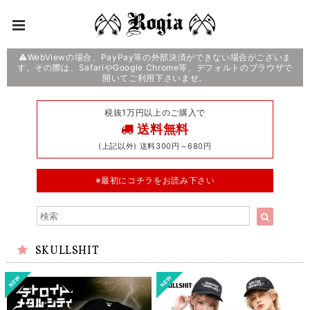
⚠️WebViewの場合、PayPay等の外部決済ができない場合がございま
す。その際は、SafariやGoogle Chrome等、デフォルトのブラウザで
開いてご利用下さいませ。
税抜1万円以上のご購入で
送料無料
(上記以外) 送料300円～680円
※最初にコチラをお読み下さい
SKULLSHIT