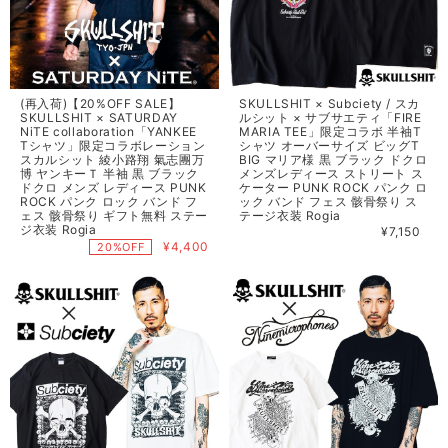
(再入荷)【20%OFF SALE】
SKULLSHIT × Subciety / スカ
SKULLSHIT × SATURDAY
ルシット × サブサエティ「FIRE
NiTE collaboration「YANKEE
MARIA TEE」限定コラボ 半袖T
Tシャツ」限定コラボレーション
シャツ オーバーサイズ ビッグT
スカルシット 綾小路翔 氣志團万
BIG マリア様 黒 ブラック ドクロ
博 ヤンキーＴ 半袖 黒 ブラック
メンズレディース ストリート ス
ドクロ メンズ レディース PUNK
ケーター PUNK ROCK パンク ロ
ROCK パンク ロック バンド フ
ック バンド フェス 骸骨祭り ス
ェス 骸骨祭り ギフト無料 ステー
テージ衣装 Rogia
ジ衣装 Rogia
¥7,150
¥4,400
20%OFF