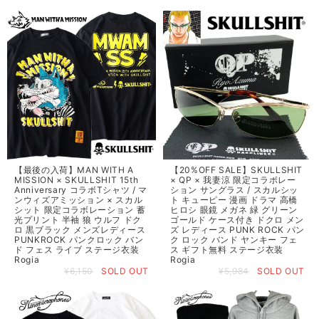
【最後の入荷】MAN WITH A
【20%OFF SALE】SKULLSHIT
MISSION × SKULLSHIT 15th
× QP × 我妻涼 限定コラボレー
Anniversary コラボTシャツ / マ
ション サングラス / スカルシッ
ンウィズアミッション × スカル
ト キューピー 漫画 ドラマ 高橋
シット 限定コラボレーション 蓄
ヒロシ 眼鏡 メガネ 緑 グリーン
光プリント 半袖 狼 ウルフ ドク
ゴールド ケース付き ドクロ メン
ロ 黒ブラック メンズレディース
ズ レディース PUNK ROCK パン
PUNKROCK パンクロック バン
ク ロック バンド ヤンキー フェ
ド フェス ライブ ステージ衣装
ス ギフト無料 ステージ衣装
Rogia
Rogia
¥6,150
SOLD OUT
¥5,984
SOLD OUT