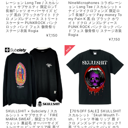
レーション Long Tee / スカルシ
NineMicrophones コラボレーシ
ット × サブサエティ 限定ロンT
ョン Long Tee / スカルシット ×
長袖Tシャツ オーバーサイズ ビ
ナインマイクロフォンズ 限定ロ
ッグ 黒白 ブラックホワイト ドク
ンT 長袖Tシャツ Pay money To
ロ メンズレディース ストリート
my Pain K 黒 白 ブラック ホワ
スケーター PUNKROCK パンク
イト ドクロ メンズレディース
ロック バンド フェス 骸骨祭り
PUNK ROCK パンク ロック バン
ステージ衣装 Rogia
ド フェス 骸骨祭り ステージ衣装
Rogia
¥7,150
¥7,150
SKULLSHIT × Subciety / スカ
【70%OFF SALE】SKULLSHIT
ルシット × サブサエティ「FIRE
スカルシット「Skull Mouth T-
MARIA SWEAT」限定コラボス
sh」Ｔシャツ 半袖 リップ 唇 ド
ウェット 裏起毛 オーバーサイズ
クロ メンズ レディース ロックＴ
トレーナー ビッグ マリア様 黒ブ
黒 ブラック パンク バンド ホラ