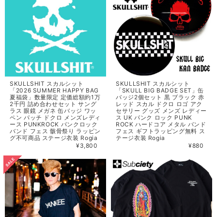
SKULLSHIT スカルシット
SKULLSHIT スカルシット
「2026 SUMMER HAPPY BAG
「SKULL BIG BADGE SET」缶
夏福袋」数量限定 定価総額約1万
バッジ2個セット 黒 ブラック 赤
2千円 詰め合わせセット サング
レッド スカル ドクロ ロゴ アク
ラス 眼鏡 メガネ 缶バッジ ワッ
セサリー グッズ メンズ レディー
ペン パッチ ドクロ メンズレディ
ス UK パンク ロック PUNK
ース PUNKROCK パンクロック
ROCK ハードコア メタル バンド
バンド フェス 骸骨祭り ラッピン
フェス ギフトラッピング無料 ス
グ不可商品 ステージ衣装 Rogia
テージ衣装 Rogia
¥3,800
¥880