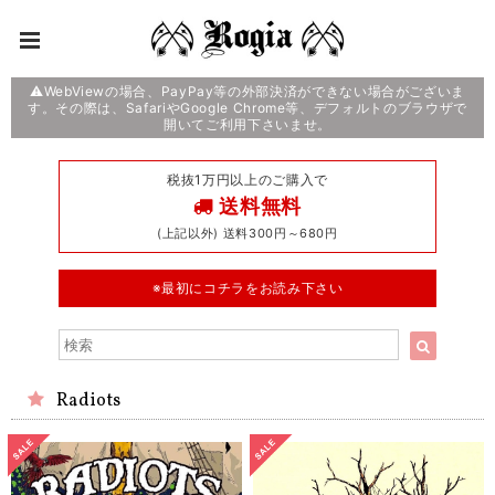
⚠️WebViewの場合、PayPay等の外部決済ができない場合がございま
す。その際は、SafariやGoogle Chrome等、デフォルトのブラウザで
開いてご利用下さいませ。
税抜1万円以上のご購入で
送料無料
(上記以外) 送料300円～680円
※最初にコチラをお読み下さい
Radiots