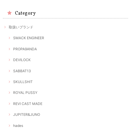
Category
取扱いブランド
SMACK ENGINEER
PROPA9ANDA
DEVILOCK
SABBAT13
SKULLSHIT
ROYAL PUSSY
REVI CAST MADE
JUPITER&JUNO
hades