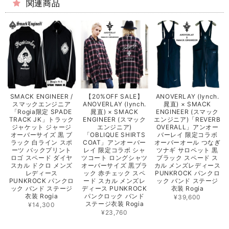
関連商品
SMACK ENGINEER /
【20%OFF SALE】
ANOVERLAY (lynch.
スマックエンジニア
ANOVERLAY (lynch.
晁直) × SMACK
「Rogia限定 SPADE
晁直) × SMACK
ENGINEER (スマック
TRACK JK」トラック
ENGINEER (スマック
エンジニア)「REVERB
ジャケット ジャージ
エンジニア)
OVERALL」アンオー
オーバーサイズ 黒 ブ
「OBLIQUE SHIRTS
バーレイ 限定コラボ
ラック 白ライン スポ
COAT」アンオーバー
オーバーオール つなぎ
ーツ バックプリント
レイ 限定コラボ シャ
ツナギ サロペット 黒
ロゴ スペード ダイヤ
ツコート ロングシャツ
ブラック スペード ス
スカル ドクロ メンズ
オーバーサイズ 黒ブラ
カル メンズレディース
レディース
ック 赤チェック スペ
PUNKROCK パンクロ
PUNKROCK パンクロ
ード スカル メンズレ
ック バンド ステージ
ック バンド ステージ
ディース PUNKROCK
衣装 Rogia
衣装 Rogia
パンクロック バンド
¥39,600
ステージ衣装 Rogia
¥14,300
¥23,760