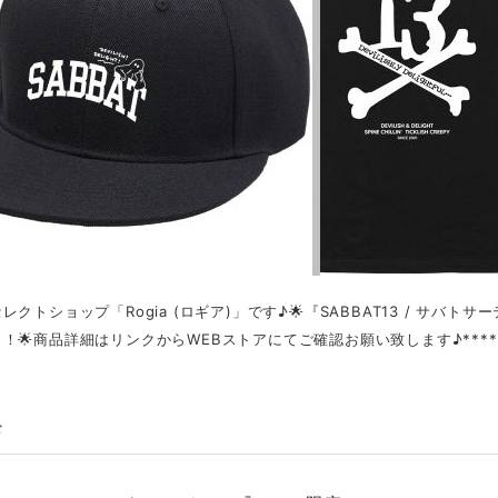
セレクトショップ「Rogia (ロギア)」です♪🌟『SABBAT13 / サバ
！🌟商品詳細はリンクからWEBストアにてご確認お願い致します♪********
む