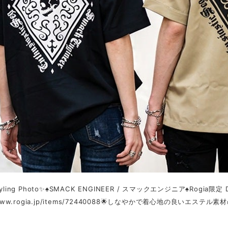
tyling Photo✨♠️SMACK ENGINEER / スマックエンジニア♠️Rogia限定 DI
//www.rogia.jp/items/72440088🌟しなやかで着心地の良いエス