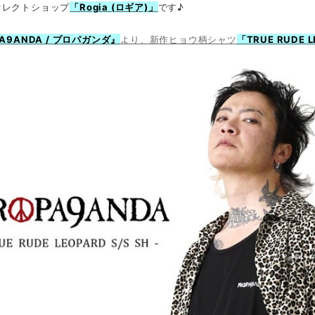
セレクトショップ
「Rogia (ロギア)」
です♪
PA9ANDA / プロパガンダ』
より、新作ヒョウ柄シャツ
「TRUE RUDE L