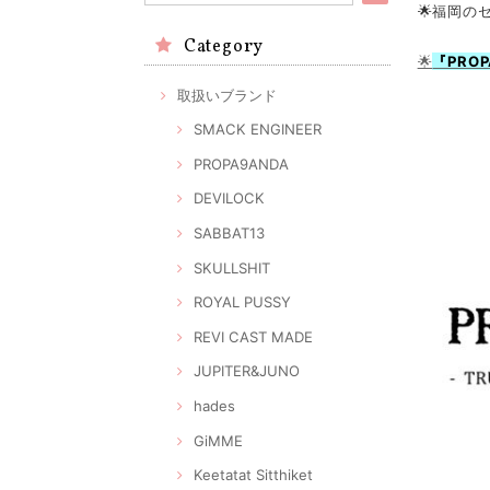
🌟福岡の
Category
🌟
『PRO
取扱いブランド
SMACK ENGINEER
PROPA9ANDA
DEVILOCK
SABBAT13
SKULLSHIT
ROYAL PUSSY
REVI CAST MADE
JUPITER&JUNO
hades
GiMME
Keetatat Sitthiket