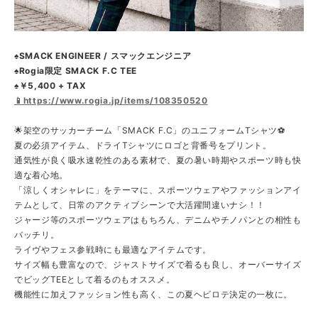
♠️SMACK ENGINEER / スマックエンジニア
♠️Rogia限定 SMACK F.C TEE
♠️￥5,400 + TAX
📱https://www.rogia.jp/items/108350520
🌟架空のサッカーチーム「SMACK F.C」のユニフォームTシャツ⚽
夏の必須アイテム、ドライTシャツにロゴと背番号をプリント。
通気性が良く吸水速乾性のある素材で、夏の暑い時期やスポーツ時も快
適な着心地。
「涼しくオシャレに」をテーマに、スポーツウェアやファッションアイ
テムとして、日常のアクティブシーンで大活躍間違いナシ！！
ジャージ等のスポーツウェアはもちろん、デニムやチノパンとの相性も
バッチリ。
ライヴやフェス参戦時にも最適なアイテムです。
サイズ幅も豊富なので、ジャストサイズで着るも良し、オーバーサイズ
でビッグTEEとして着るのもオススメ。
機能性に加えファッション性も高く、この夏ヘビロテ決定の一枚に。