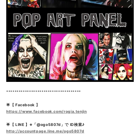
************************************
🌟【 Facebook 】
https://www.facebook.com/rogia.tenjin
🌟【 LINE 】※「@ogo5807d」で ID検索♪
http://accountpage.line.me/ogo5807d