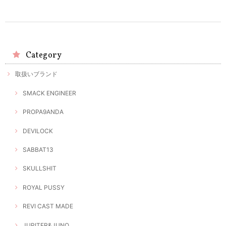
Category
取扱いブランド
SMACK ENGINEER
PROPA9ANDA
DEVILOCK
SABBAT13
SKULLSHIT
ROYAL PUSSY
REVI CAST MADE
JUPITER&JUNO