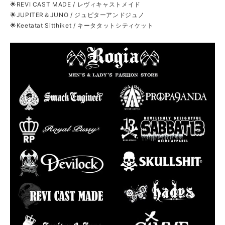
🌟REVI CAST MADE / レヴィキャストメイド
🌟JUPITER＆JUNO / ジュピターアンドジュノ
🌟Keetatat Sitthiket / キータタットシティケット