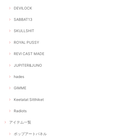
DEVILOCK
SABBAT13
SKULLSHIT
ROYAL PUSSY
REVI CAST MADE
JUPITER&JUNO
hades
GiMME
Keetatat Sitthiket
Radiots
アイテム一覧
ポップアートパネル