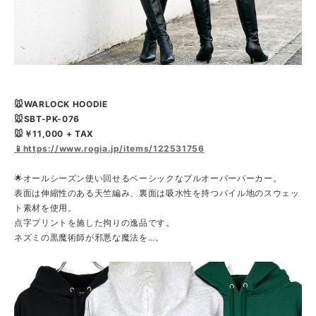
🐭WARLOCK HOODIE
🐭SBT-PK-076
🐭￥11,000 + TAX
📱https://www.rogia.jp/items/122531756
🌟オールシーズン使い回せるベーシックなプルオーバーパーカー。
表面は伸縮性のある天竺編み、裏面は吸水性を持つパイル地のスウェッ
ト素材を使用。
点字プリントを施した拘りの逸品です。
ネズミの黒魔術師が邪悪な魔法を…。