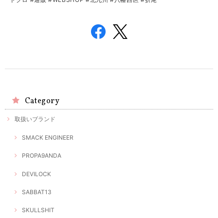
Category
取扱いブランド
SMACK ENGINEER
PROPA9ANDA
DEVILOCK
SABBAT13
SKULLSHIT