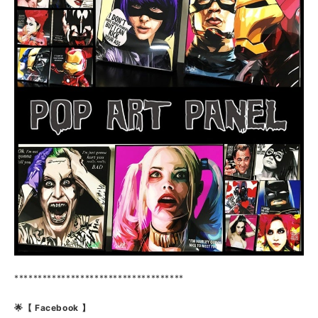
************************************
🌟【 Facebook 】