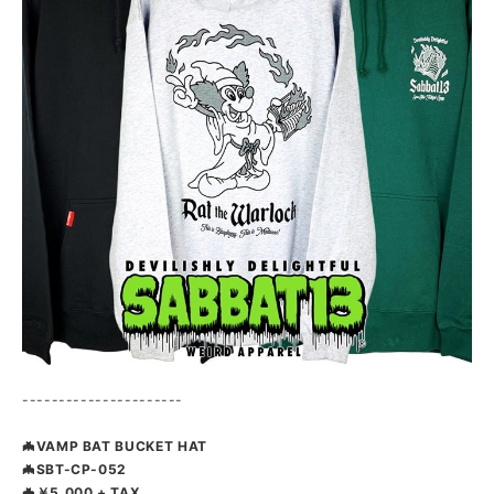
----------------------
🦇VAMP BAT BUCKET HAT
🦇SBT-CP-052
🦇￥5,000 + TAX