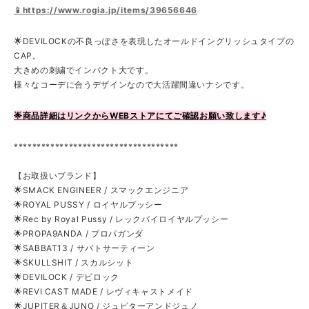
📱https://www.rogia.jp/items/39656646
🌟DEVILOCKの不良っぽさを表現したオールドイングリッシュタイプの
CAP。
大きめの刺繍でインパクト大です。
様々なコーデに合うデザインなので大活躍間違いナシです。
🌟商品詳細はリンクからWEBストアにてご確認お願い致します♪
************************************
【お取扱いブランド】
🌟SMACK ENGINEER / スマックエンジニア
🌟ROYAL PUSSY / ロイヤルプッシー
🌟Rec by Royal Pussy / レックバイロイヤルプッシー
🌟PROPA9ANDA / プロパガンダ
🌟SABBAT13 / サバトサーティーン
🌟SKULLSHIT / スカルシット
🌟DEVILOCK / デビロック
🌟REVI CAST MADE / レヴィキャストメイド
🌟JUPITER＆JUNO / ジュピターアンドジュノ