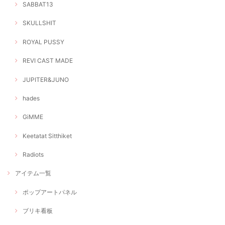
SABBAT13
SKULLSHIT
ROYAL PUSSY
REVI CAST MADE
JUPITER&JUNO
hades
GiMME
Keetatat Sitthiket
Radiots
アイテム一覧
ポップアートパネル
ブリキ看板