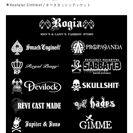
🌟Keetatat Sitthiket / キータタットシティケット