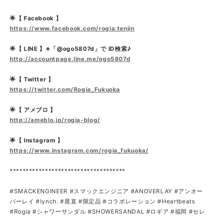
🌟【 Facebook 】
https://www.facebook.com/rogia.tenjin
🌟【 LINE 】※「@ogo5807d」で ID検索♪
http://accountpage.line.me/ogo5807d
🌟【 Twitter 】
https://twitter.com/Rogia_Fukuoka
🌟【 アメブロ 】
http://ameblo.jp/rogia-blog/
🌟【 Instagram 】
https://www.instagram.com/rogia_fukuoka/
************************************
#SMACKENGINEER #スマックエンジニア #ANOVERLAY #アンオー
バーレイ #lynch. #晁直 #限定品 #コラボレーション #Heartbeats
#Rogia #シャワーサンダル #SHOWERSANDAL #ロギア #福岡 #セレ