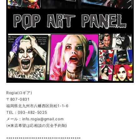
Rogia(ロギア)
〒807-0831
福岡県北九州市八幡西区則松1-1-6
TEL：093-482-5025
メール：
info.rogia@gmail.com
(※来店希望は応相談の完全予約制)
************************************