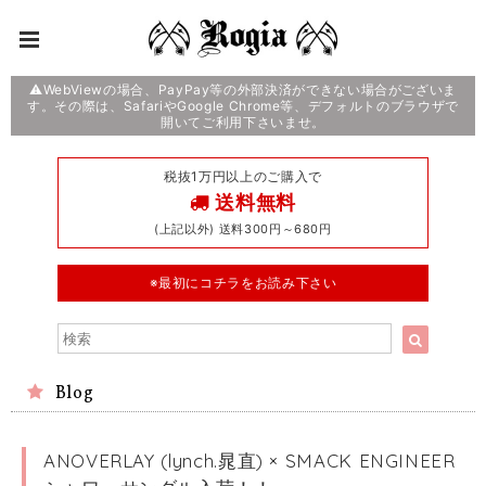
⚠️WebViewの場合、PayPay等の外部決済ができない場合がございま
す。その際は、SafariやGoogle Chrome等、デフォルトのブラウザで
開いてご利用下さいませ。
税抜1万円以上のご購入で
送料無料
(上記以外) 送料300円～680円
※最初にコチラをお読み下さい
Blog
ANOVERLAY (lynch.晁直) × SMACK ENGINEER