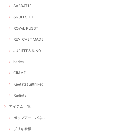
SABBAT13
SKULLSHIT
ROYAL PUSSY
REVI CAST MADE
JUPITER&JUNO
hades
GiMME
Keetatat Sitthiket
Radiots
アイテム一覧
ポップアートパネル
ブリキ看板