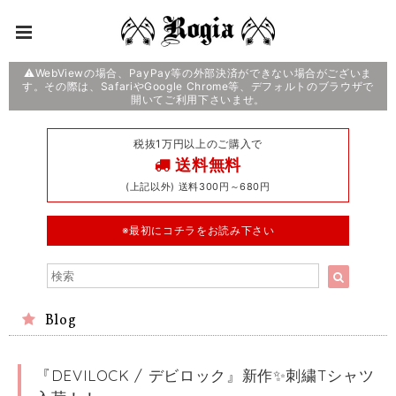
⚠️WebViewの場合、PayPay等の外部決済ができない場合がございま
す。その際は、SafariやGoogle Chrome等、デフォルトのブラウザで
開いてご利用下さいませ。
税抜1万円以上のご購入で
送料無料
(上記以外) 送料300円～680円
※最初にコチラをお読み下さい
Blog
『DEVILOCK / デビロック』新作✨刺繍Tシャツ