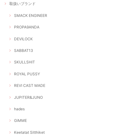
取扱いブランド
SMACK ENGINEER
PROPA9ANDA
DEVILOCK
SABBAT13
SKULLSHIT
ROYAL PUSSY
REVI CAST MADE
JUPITER&JUNO
hades
GiMME
Keetatat Sitthiket