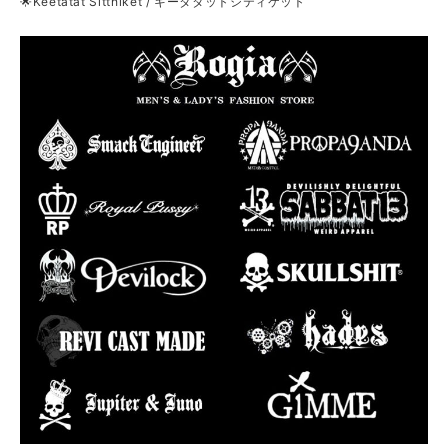
🌟Keetatat Sitthiket / キータタットシティケット