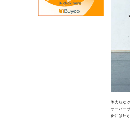
🌟大胆な
オーバー
裾には紐