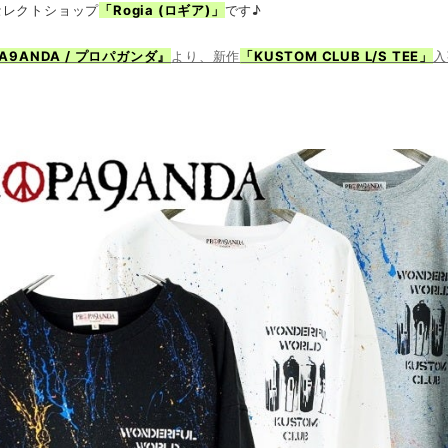
セレクトショップ
「Rogia (ロギア)」
です♪
PA9ANDA / プロパガンダ』
より、新作
「KUSTOM CLUB L/S TEE」
入