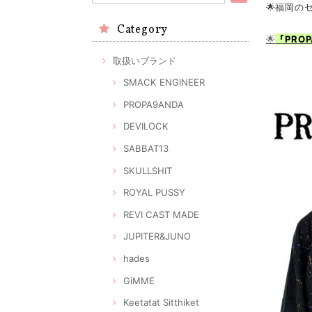
🌟福岡の
Category
🌟
『PRO
取扱いブランド
SMACK ENGINEER
PROPA9ANDA
DEVILOCK
SABBAT13
SKULLSHIT
ROYAL PUSSY
REVI CAST MADE
JUPITER&JUNO
hades
GiMME
Keetatat Sitthiket