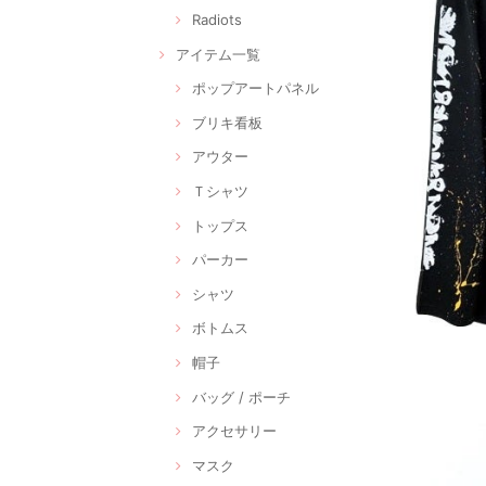
Radiots
アイテム一覧
ポップアートパネル
ブリキ看板
アウター
Ｔシャツ
トップス
パーカー
シャツ
ボトムス
帽子
バッグ / ポーチ
アクセサリー
マスク