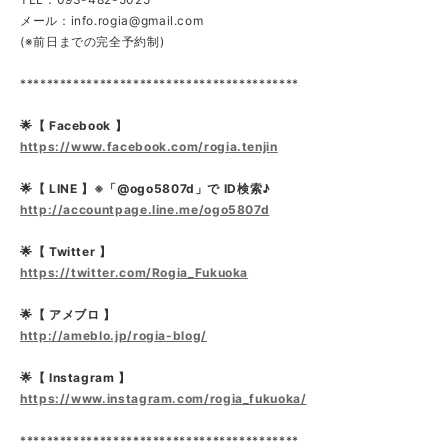
メール：
info.rogia@gmail.com
(※前日までの完全予約制)
******************************************
🌟【 Facebook 】
https://www.facebook.com/rogia.tenjin
🌟【 LINE 】※「@ogo5807d」で ID検索♪
http://accountpage.line.me/ogo5807d
🌟【 Twitter 】
https://twitter.com/Rogia_Fukuoka
🌟【 アメブロ 】
http://ameblo.jp/rogia-blog/
🌟【 Instagram 】
https://www.instagram.com/rogia_fukuoka/
******************************************