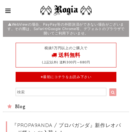
⚠️WebViewの場合、PayPay等の外部決済ができない場合がございま
す。その際は、SafariやGoogle Chrome等、デフォルトのブラウザで
開いてご利用下さいませ。
税抜1万円以上のご購入で
送料無料
(上記以外) 送料300円～680円
※最初にコチラをお読み下さい
Blog
『PROPA9ANDA / プロパガンダ』新作レオパ