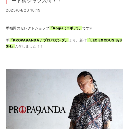
ード柄シャツ入荷！！
2023/04/23 18:19
🌟福岡のセレクトショップ
「Rogia (ロギア)」
です♪
🌟
『PROPA9ANDA / プロパガンダ』
より、新作
「LEO EXODUS S/S
SH」
入荷しました！！