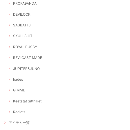
PROPA9ANDA
DEVILOCK
SABBAT13
SKULLSHIT
ROYAL PUSSY
REVI CAST MADE
JUPITER&JUNO
hades
GiMME
Keetatat Sitthiket
Radiots
アイテム一覧