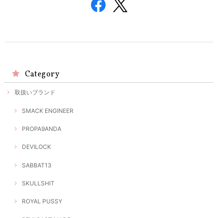
Category
取扱いブランド
SMACK ENGINEER
PROPA9ANDA
DEVILOCK
SABBAT13
SKULLSHIT
ROYAL PUSSY