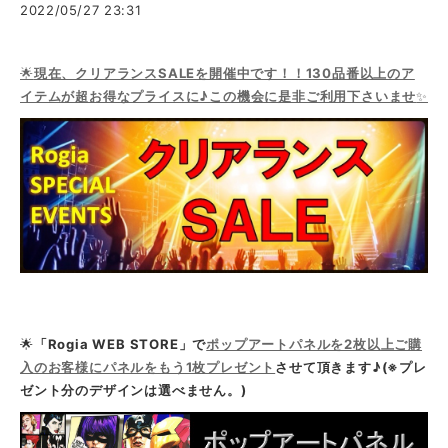
2022/05/27 23:31
🌟
現在、クリアランスSALEを開催中です！！130品番以上のア
イテムが超お得なプライスに♪この機会に是非ご利用下さいませ
✨
🌟
「Rogia WEB STORE」で
ポップアートパネルを2枚以上ご購
入のお客様にパネルをもう1枚プレゼント
させて頂きます♪(※プレ
ゼント分のデザインは選べません。)