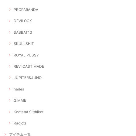
PROPA9ANDA
DEVILOCK
SABBAT13
SKULLSHIT
ROYAL PUSSY
REVI CAST MADE
JUPITER&JUNO
hades
GiMME
Keetatat Sitthiket
Radiots
アイテム一覧