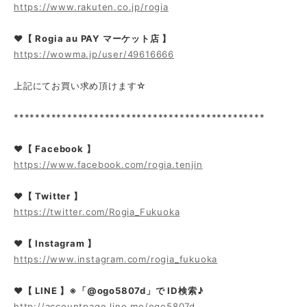
https://www.rakuten.co.jp/rogia
❤【 Rogia au PAY マーケット店 】
https://wowma.jp/user/49616666
上記にてお買い求め頂けます☆
***********************************************
❤【 Facebook 】
https://www.facebook.com/rogia.tenjin
❤【 Twitter 】
https://twitter.com/Rogia_Fukuoka
❤【 Instagram 】
https://www.instagram.com/rogia_fukuoka
❤【 LINE 】※「@ogo5807d」で ID検索♪
http://accountpage.line.me/ogo5807d