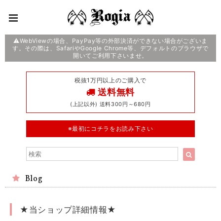
⚠️WebViewの場合、PayPay等の外部決済ができない場合がございま
す。その際は、SafariやGoogle Chrome等、デフォルトのブラウザで
開いてご利用下さいませ。
税抜1万円以上のご購入で
送料無料
(上記以外) 送料300円～680円
※最初にコチラをお読み下さい
Blog
★当ショップ詳細情報★