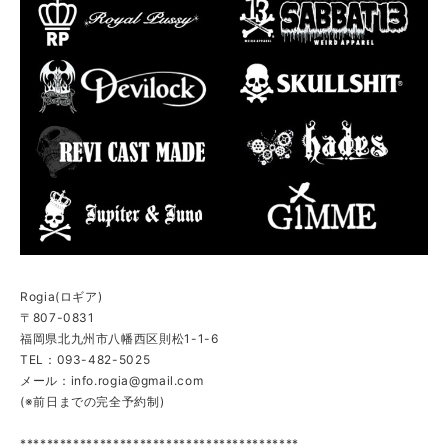
Rogia(ロギア)
〒807-0831
福岡県北九州市八幡西区則松1-1-6
TEL：093-482-5025
メール：
info.rogia@gmail.com
(※前日までの完全予約制)
******************************************