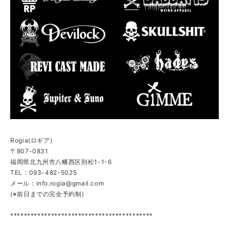
Rogia(ロギア)
〒807-0831
福岡県北九州市八幡西区則松1-1-6
TEL：093-482-5025
メール：
info.rogia@gmail.com
(※前日までの完全予約制)
******************************************