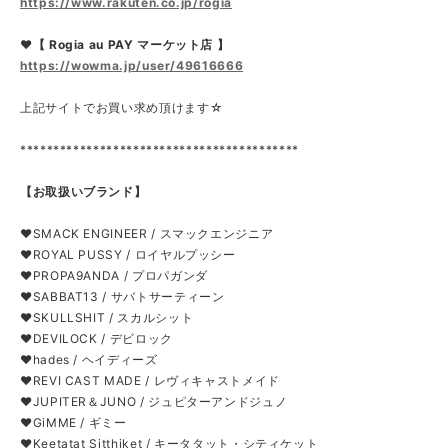
https://www.rakuten.co.jp/rogia
❤【 Rogia au PAY マーケット店 】
https://wowma.jp/user/49616666
上記サイトでお買い求め頂けます☆
******************************************
【お取扱いブランド】
❤SMACK ENGINEER / スマックエンジニア
❤ROYAL PUSSY / ロイヤルプッシー
❤PROPA9ANDA / プロパガンダ
❤SABBAT13 / サバトサーティーン
❤SKULLSHIT / スカルシット
❤DEVILOCK / デビロック
❤hades / ヘイディーズ
❤REVI CAST MADE / レヴィキャストメイド
❤JUPITER＆JUNO / ジュピターアンドジュノ
❤GiMME / ギミー
❤Keetatat Sitthiket / キータタット・シティケット