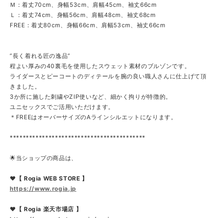
Ｍ：着丈70cm、身幅53cm、肩幅45cm、袖丈66cm
Ｌ：着丈74cm、身幅56cm、肩幅48cm、袖丈68cm
FREE：着丈80cm、身幅66cm、肩幅53cm、袖丈66cm
”長く着れる匠の逸品”
程よい厚みの40裏毛を使用したスウェット素材のブルゾンです。
ライダースとピーコートのディテールを腕の良い職人さんに仕上げて頂
きました。
3か所に施した刺繍やZIP使いなど、細かく拘りが特徴的。
ユニセックスでご活用いただけます。
＊FREEはオーバーサイズのAラインシルエットになります。
******************************************
🌟当ショップの商品は、
❤【 Rogia WEB STORE 】
https://www.rogia.jp
❤【 Rogia 楽天市場店 】