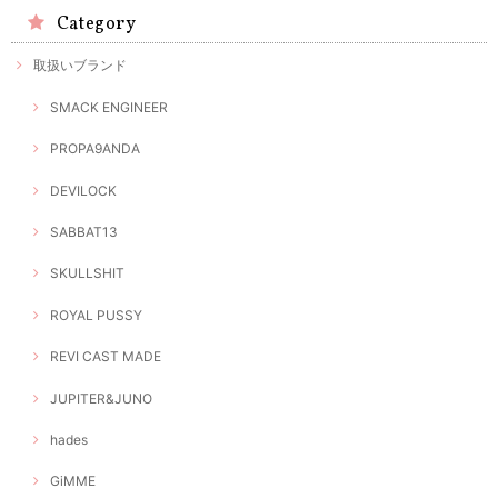
Category
取扱いブランド
SMACK ENGINEER
PROPA9ANDA
DEVILOCK
SABBAT13
SKULLSHIT
ROYAL PUSSY
REVI CAST MADE
JUPITER&JUNO
hades
GiMME