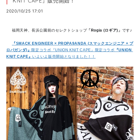
KNIT CAPE』販売開始！
2020/10/25 17:01
🌟
福岡天神、長浜公園前のセレクトショップ
「Rogia (ロギア)」
です♪
🌟
『SMACK ENGINEER × PROPA9ANDA (スマックエンジニア × プ
ロパガンダ)』
限定コラボ『UNION KNIT CAPE』
限定コラボ
『UNION 
KNIT CAPE』
いよいよ販売開始となりました！！