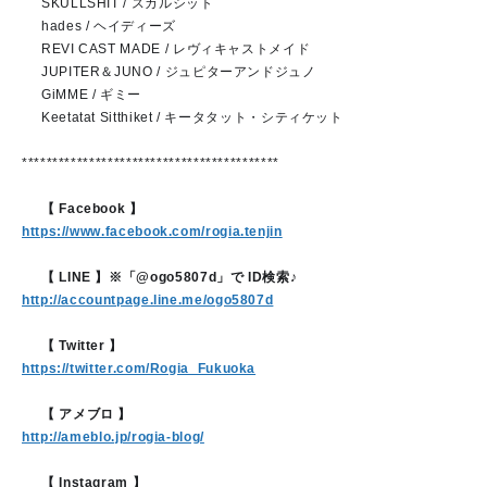
❤
SKULLSHIT / スカルシット
❤
hades / ヘイディーズ
❤
REVI CAST MADE / レヴィキャストメイド
❤
JUPITER＆JUNO / ジュピターアンドジュノ
❤
GiMME / ギミー
❤
Keetatat Sitthiket / キータタット・シティケット
******************************************
❤
【 Facebook 】
https://www.facebook.com/rogia.tenjin
❤
【 LINE 】※「@ogo5807d」で ID検索♪
http://accountpage.line.me/ogo5807d
❤
【 Twitter 】
https://twitter.com/Rogia_Fukuoka
❤
【 アメブロ 】
http://ameblo.jp/rogia-blog/
❤
【 Instagram 】