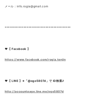
メール：
info.rogia@gmail.com
******************************************
❤【 Facebook 】
https://www.facebook.com/rogia.tenjin
❤【 LINE 】※「@ogo5807d」で ID検索♪
http://accountpage.line.me/ogo5807d