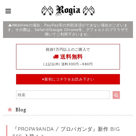
⚠️WebViewの場合、PayPay等の外部決済ができない場合がございま
す。その際は、SafariやGoogle Chrome等、デフォルトのブラウザで
開いてご利用下さいませ。
税抜1万円以上のご購入で
送料無料
(上記以外) 送料300円～680円
※最初にコチラをお読み下さい
Blog
『PROPA9ANDA / プロパガンダ』新作 BIG