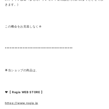
きます。)
この機会をお見逃しなく☆
******************************************
🌟当ショップの商品は、
❤【 Rogia WEB STORE 】
https://www.rogia.jp