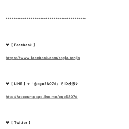
******************************************
❤【 Facebook 】
https://www.facebook.com/rogia.tenjin
❤【 LINE 】※「@ogo5807d」で ID検索♪
http://accountpage.line.me/ogo5807d
❤【 Twitter 】