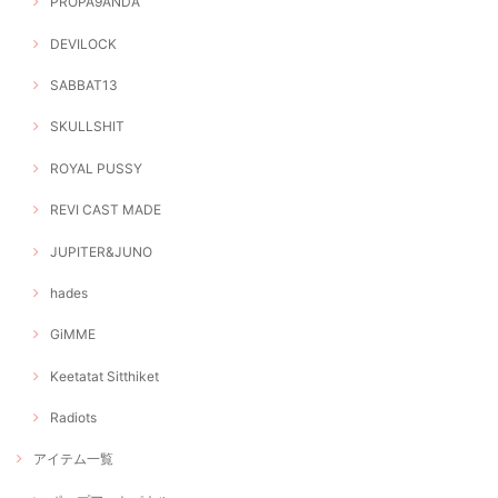
PROPA9ANDA
DEVILOCK
SABBAT13
SKULLSHIT
ROYAL PUSSY
REVI CAST MADE
JUPITER&JUNO
hades
GiMME
Keetatat Sitthiket
Radiots
アイテム一覧