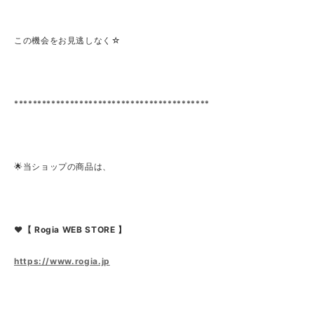
この機会をお見逃しなく☆
******************************************
🌟当ショップの商品は、
❤【 Rogia WEB STORE 】
https://www.rogia.jp