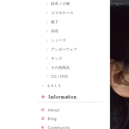
財布 / 小物
スマホケース
靴下
浴衣
シューズ
アンダーウェア
キッズ
その他商品
CD / DVD
ＳＡＬＥ
Information
About
Blog
Community