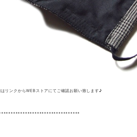
細はリンクからWEBストアにてご確認お願い致します♪
**********************************