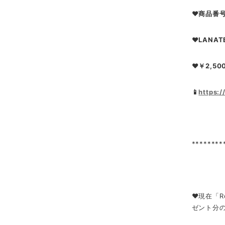
❤商品番号
❤LANAT
❤￥2,500
📱
https:
********
❤現在「R
ゼント分