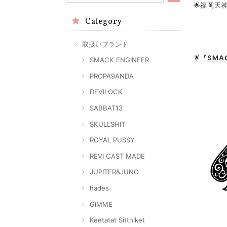
🌟福岡天
Category
取扱いブランド
🌟
『SMA
SMACK ENGINEER
PROPA9ANDA
DEVILOCK
SABBAT13
SKULLSHIT
ROYAL PUSSY
REVI CAST MADE
JUPITER&JUNO
hades
GiMME
Keetatat Sitthiket