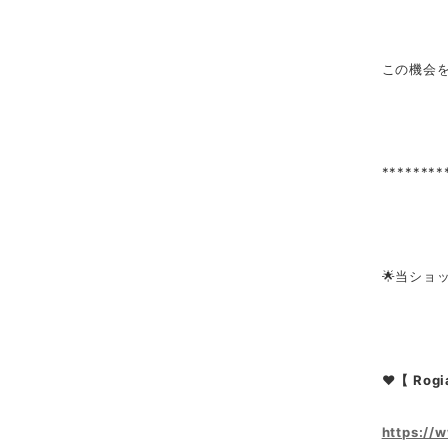
この機会
********
🌟当ショ
❤【 Rogi
https://