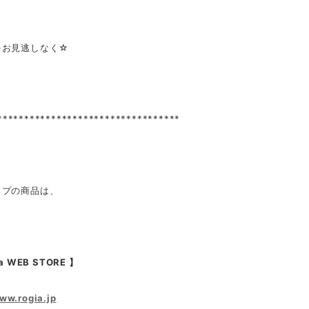
をお見逃しなく☆
**********************************
ップの商品は、
a WEB STORE 】
www.rogia.jp