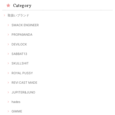
Category
取扱いブランド
SMACK ENGINEER
PROPA9ANDA
DEVILOCK
SABBAT13
SKULLSHIT
ROYAL PUSSY
REVI CAST MADE
JUPITER&JUNO
hades
GiMME