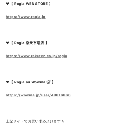
❤【 Rogia WEB STORE 】
https://www.rogia.jp
❤【 Rogia 楽天市場店 】
https://www.rakuten.co.jp/rogia
❤【 Rogia au Wowma!店 】
https://wowma.jp/user/49616666
上記サイトでお買い求め頂けます☆