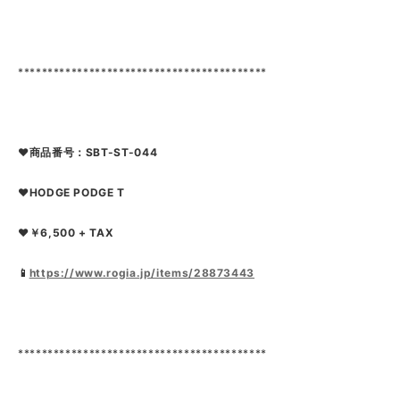
******************************************
❤商品番号：SBT-ST-044
❤HODGE PODGE T
❤￥6,500 + TAX
📱
https://www.rogia.jp/items/28873443
******************************************