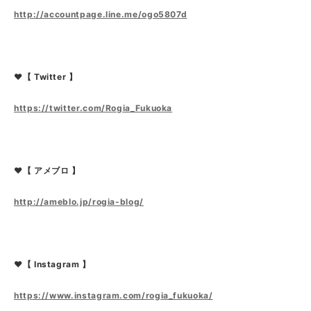
http://accountpage.line.me/ogo5807d
❤【 Twitter 】
https://twitter.com/Rogia_Fukuoka
❤【 アメブロ 】
http://ameblo.jp/rogia-blog/
❤【 Instagram 】
https://www.instagram.com/rogia_fukuoka/