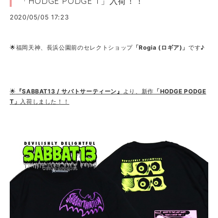
「HODGE PODGE T」入荷！！
2020/05/05 17:23
🌟福岡天神、長浜公園前のセレクトショップ
「Rogia (ロギア)」
です♪
🌟
『SABBAT13 / サバトサーティーン』
より、新作
「HODGE PODGE
T」
入荷しました！！