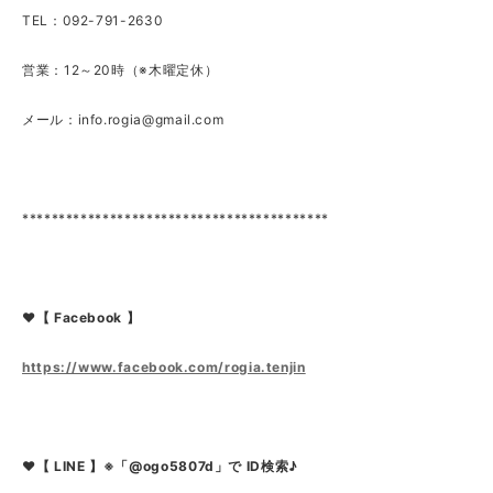
TEL：092-791-2630
営業：12～20時（※木曜定休）
メール：
info.rogia@gmail.com
******************************************
❤【 Facebook 】
https://www.facebook.com/rogia.tenjin
❤【 LINE 】※「@ogo5807d」で ID検索♪