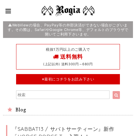
⚠️WebViewの場合、PayPay等の外部決済ができない場合がございま
す。その際は、SafariやGoogle Chrome等、デフォルトのブラウザで
開いてご利用下さいませ。
税抜1万円以上のご購入で
送料無料
(上記以外) 送料300円～680円
※最初にコチラをお読み下さい
Blog
『SABBAT13 / サバトサーティーン』新作