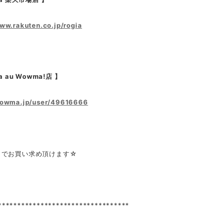
www.rakuten.co.jp/rogia
a au Wowma!店 】
wowma.jp/user/49616666
トでお買い求め頂けます☆
**********************************