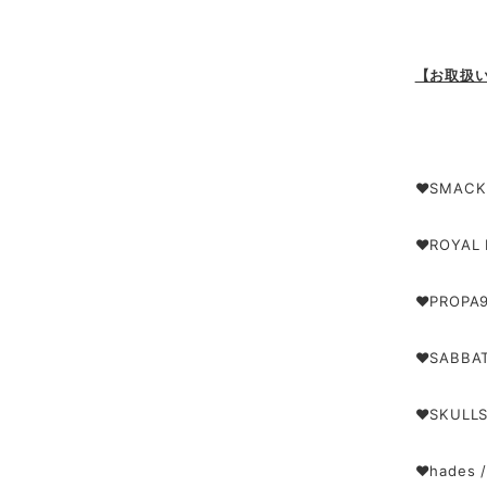
【お取扱
❤SMACK
❤ROYAL
❤PROPA
❤SABBA
❤SKULL
❤hades