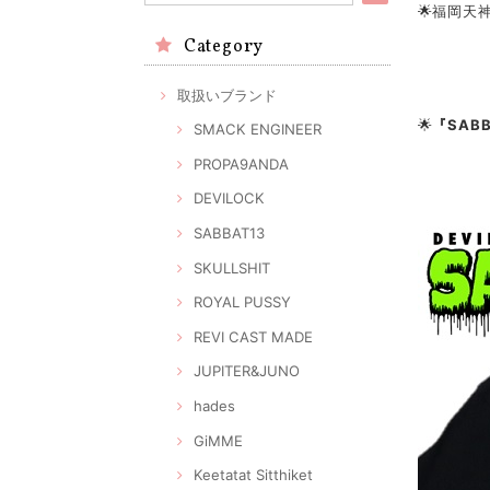
🌟福岡天
Category
取扱いブランド
🌟
『SAB
SMACK ENGINEER
PROPA9ANDA
DEVILOCK
SABBAT13
SKULLSHIT
ROYAL PUSSY
REVI CAST MADE
JUPITER&JUNO
hades
GiMME
Keetatat Sitthiket