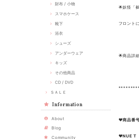
財布 / 小物
🌟妖怪「
スマホケース
フロント
靴下
浴衣
シューズ
アンダーウェア
🌟商品詳
キッズ
その他商品
CD / DVD
********
ＳＡＬＥ
Information
About
❤商品番号：
Blog
❤NUE T
Community