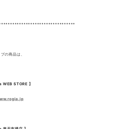
**********************************
ップの商品は、
a WEB STORE 】
www.rogia.jp
ia 楽天市場店 】