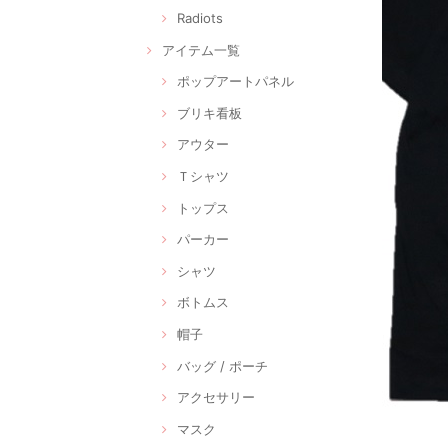
Radiots
アイテム一覧
ポップアートパネル
ブリキ看板
アウター
Ｔシャツ
トップス
パーカー
シャツ
ボトムス
帽子
バッグ / ポーチ
アクセサリー
マスク