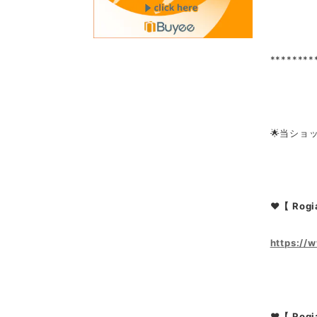
********
🌟当ショ
❤【 Rogi
https://
❤【 Rog