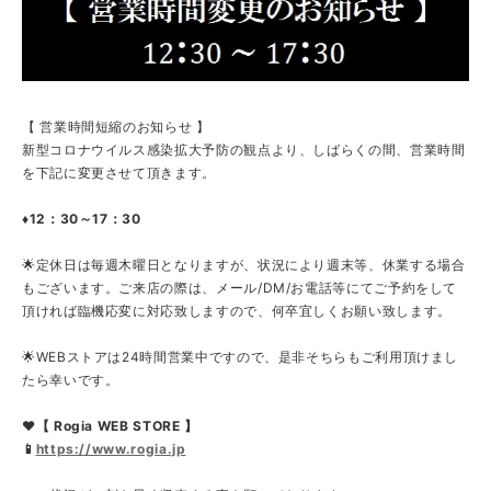
【 営業時間短縮のお知らせ 】
新型コロナウイルス感染拡大予防の観点より、しばらくの間、営業時間
を下記に変更させて頂きます。
♦12：30～17：30
🌟定休日は毎週木曜日となりますが、状況により週末等、休業する場合
もございます。ご来店の際は、メール/DM/お電話等にてご予約をして
頂ければ臨機応変に対応致しますので、何卒宜しくお願い致します。
🌟WEBストアは24時間営業中ですので、是非そちらもご利用頂けまし
たら幸いです。
❤【 Rogia WEB STORE 】
📱
https://www.rogia.jp