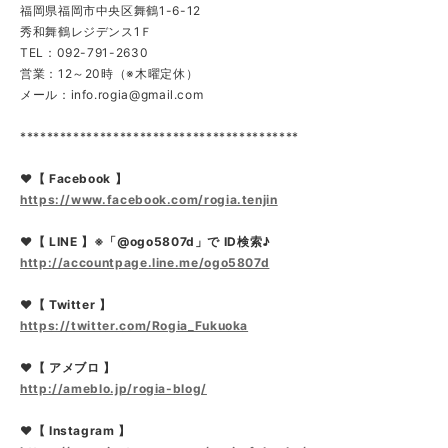
福岡県福岡市中央区舞鶴1-6-12
秀和舞鶴レジデンス1Ｆ
TEL：092-791-2630
営業：12～20時（※木曜定休）
メール：
info.rogia@gmail.com
******************************************
❤【 Facebook 】
https://www.facebook.com/rogia.tenjin
❤【 LINE 】※「@ogo5807d」で ID検索♪
http://accountpage.line.me/ogo5807d
❤【 Twitter 】
https://twitter.com/Rogia_Fukuoka
❤【 アメブロ 】
http://ameblo.jp/rogia-blog/
❤【 Instagram 】