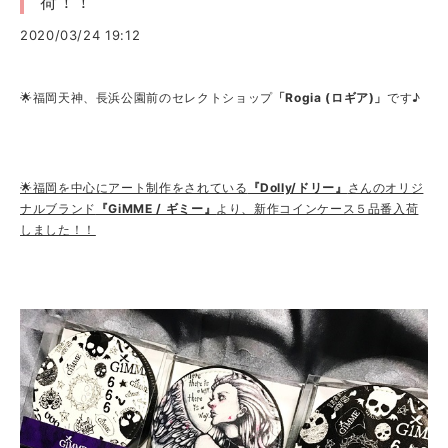
荷！！
2020/03/24 19:12
🌟福岡天神、長浜公園前のセレクトショップ
「Rogia (ロギア)」
です♪
🌟福岡を中心にアート制作をされている
『Dolly/ドリー』
さんのオリジ
ナルブランド
『GiMME / ギミー』
より、新作コインケース５品番入荷
しました！！