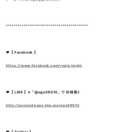
******************************************
❤【 Facebook 】
https://www.facebook.com/rogia.tenjin
❤【 LINE 】※「@ogo5807d」で ID検索♪
http://accountpage.line.me/ogo5807d
❤【 Twitter 】