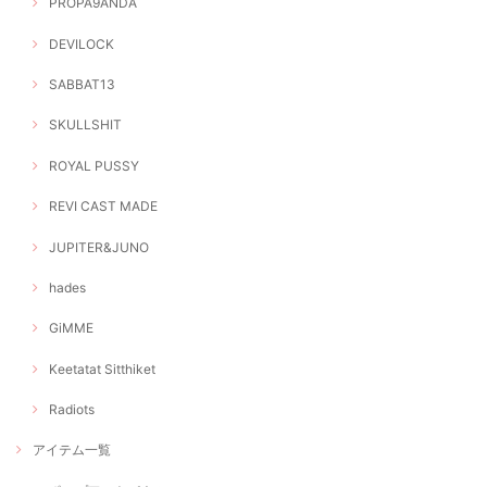
PROPA9ANDA
DEVILOCK
SABBAT13
SKULLSHIT
ROYAL PUSSY
REVI CAST MADE
JUPITER&JUNO
hades
GiMME
Keetatat Sitthiket
Radiots
アイテム一覧