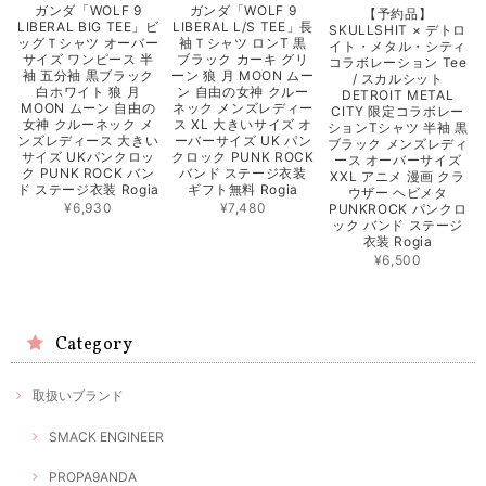
ガンダ「WOLF 9
ガンダ「WOLF 9
【予約品】
LIBERAL BIG TEE」ビ
LIBERAL L/S TEE」長
SKULLSHIT × デトロ
ッグＴシャツ オーバー
袖Ｔシャツ ロンT 黒
イト・メタル・シティ
サイズ ワンピース 半
ブラック カーキ グリ
コラボレーション Tee
袖 五分袖 黒ブラック
ーン 狼 月 MOON ムー
/ スカルシット
白ホワイト 狼 月
ン 自由の女神 クルー
DETROIT METAL
MOON ムーン 自由の
ネック メンズレディー
CITY 限定コラボレー
女神 クルーネック メ
ス XL 大きいサイズ オ
ションTシャツ 半袖 黒
ンズレディース 大きい
ーバーサイズ UK パン
ブラック メンズレディ
サイズ UKパンクロッ
クロック PUNK ROCK
ース オーバーサイズ
ク PUNK ROCK バン
バンド ステージ衣装
XXL アニメ 漫画 クラ
ド ステージ衣装 Rogia
ギフト無料 Rogia
ウザー ヘビメタ
¥6,930
¥7,480
PUNKROCK パンクロ
ック バンド ステージ
衣装 Rogia
¥6,500
Category
取扱いブランド
SMACK ENGINEER
PROPA9ANDA