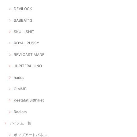
DEVILOCK
SABBAT13
SKULLSHIT
ROYAL PUSSY
REVI CAST MADE
JUPITER&JUNO
hades
GiMME
Keetatat Sitthiket
Radiots
アイテム一覧
ポップアートパネル