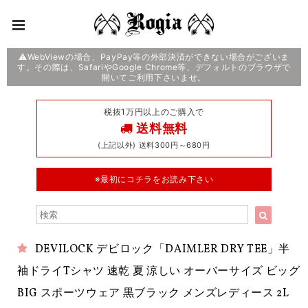
⚠️WebViewの場合、PayPay等の外部決済ができない場合がございま
す。その際は、SafariやGoogle Chrome等、デフォルトのブラウザで
開いてご利用下さいませ。
税抜1万円以上のご購入で
送料無料
(上記以外) 送料300円～680円
※最初にコチラをお読み下さい
DEVILOCK デビロック「DAIMLER DRY TEE」半
袖ドライTシャツ 速乾 夏 涼しい オーバーサイズ ビッグ
BIG スポーツウェア 黒ブラック メンズレディース 2L