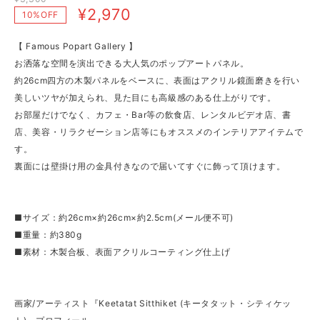
¥2,970
10%OFF
【 Famous Popart Gallery 】
お洒落な空間を演出できる大人気のポップアートパネル。
約26cm四方の木製パネルをベースに、表面はアクリル鏡面磨きを行い
美しいツヤが加えられ、見た目にも高級感のある仕上がりです。
お部屋だけでなく、カフェ・Bar等の飲食店、レンタルビデオ店、書
店、美容・リラクゼーション店等にもオススメのインテリアアイテムで
す。
裏面には壁掛け用の金具付きなので届いてすぐに飾って頂けます。
■サイズ：約26cm×約26cm×約2.5cm(メール便不可)
■重量：約380g
■素材：木製合板、表面アクリルコーティング仕上げ
画家/アーティスト『Keetatat Sitthiket (キータタット・シティケッ