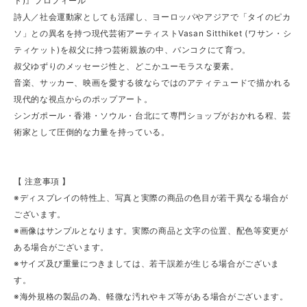
ト)』プロフィール
詩人／社会運動家としても活躍し、ヨーロッパやアジアで「タイのピカ
ソ」との異名を持つ現代芸術アーティストVasan Sitthiket (ワサン・シ
ティケット)を叔父に持つ芸術親族の中、バンコクにて育つ。
叔父ゆずりのメッセージ性と、どこかユーモラスな要素。
音楽、サッカー、映画を愛する彼ならではのアティテュードで描かれる
現代的な視点からのポップアート。
シンガポール・香港・ソウル・台北にて専門ショップがおかれる程、芸
術家として圧倒的な力量を持っている。
【 注意事項 】
※ディスプレイの特性上、写真と実際の商品の色目が若干異なる場合が
ございます。
※画像はサンプルとなります。実際の商品と文字の位置、配色等変更が
ある場合がございます。
※サイズ及び重量につきましては、若干誤差が生じる場合がございま
す。
※海外規格の製品の為、軽微な汚れやキズ等がある場合がございます。