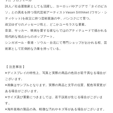
ト)』プロフィール
詩人／社会運動家としても活躍し、ヨーロッパやアジアで「タイのピカ
ソ」との異名を持つ現代芸術アーティストVasan Sitthiket (ワサン・シ
ティケット)を叔父に持つ芸術親族の中、バンコクにて育つ。
叔父ゆずりのメッセージ性と、どこかユーモラスな要素。
音楽、サッカー、映画を愛する彼ならではのアティテュードで描かれる
現代的な視点からのポップアート。
シンガポール・香港・ソウル・台北にて専門ショップがおかれる程、芸
術家として圧倒的な力量を持っている。
【 注意事項 】
※ディスプレイの特性上、写真と実際の商品の色目が若干異なる場合が
ございます。
※画像はサンプルとなります。実際の商品と文字の位置、配色等変更が
ある場合がございます。
※サイズ及び重量につきましては、若干誤差が生じる場合がございま
す。
※海外規格の製品の為、軽微な汚れやキズ等がある場合がございます。