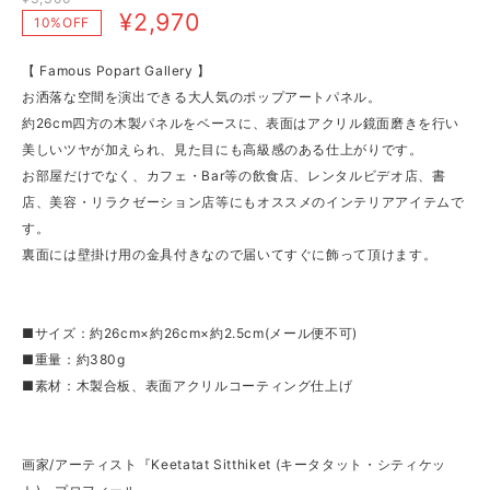
¥2,970
10%OFF
【 Famous Popart Gallery 】
お洒落な空間を演出できる大人気のポップアートパネル。
約26cm四方の木製パネルをベースに、表面はアクリル鏡面磨きを行い
美しいツヤが加えられ、見た目にも高級感のある仕上がりです。
お部屋だけでなく、カフェ・Bar等の飲食店、レンタルビデオ店、書
店、美容・リラクゼーション店等にもオススメのインテリアアイテムで
す。
裏面には壁掛け用の金具付きなので届いてすぐに飾って頂けます。
■サイズ：約26cm×約26cm×約2.5cm(メール便不可)
■重量：約380g
■素材：木製合板、表面アクリルコーティング仕上げ
画家/アーティスト『Keetatat Sitthiket (キータタット・シティケッ