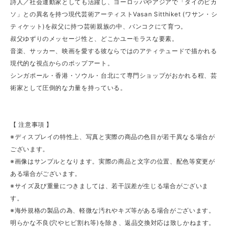
詩人／社会運動家としても活躍し、ヨーロッパやアジアで「タイのピカ
ソ」との異名を持つ現代芸術アーティストVasan Sitthiket (ワサン・シ
ティケット)を叔父に持つ芸術親族の中、バンコクにて育つ。
叔父ゆずりのメッセージ性と、どこかユーモラスな要素。
音楽、サッカー、映画を愛する彼ならではのアティテュードで描かれる
現代的な視点からのポップアート。
シンガポール・香港・ソウル・台北にて専門ショップがおかれる程、芸
術家として圧倒的な力量を持っている。
【 注意事項 】
※ディスプレイの特性上、写真と実際の商品の色目が若干異なる場合が
ございます。
※画像はサンプルとなります。実際の商品と文字の位置、配色等変更が
ある場合がございます。
※サイズ及び重量につきましては、若干誤差が生じる場合がございま
す。
※海外規格の製品の為、軽微な汚れやキズ等がある場合がございます。
明らかな不良(穴やヒビ割れ等)を除き、返品交換対応は致しかねます。