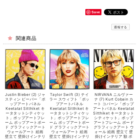
Save
通報する
関連商品
Justin Bieber (2) ジャ
Taylor Swift (3) テイ
NIRVANA ニルヴァー
スティン ビーバー「ポ
ラー スウィフト「ポッ
ナ (7) Kurt Cobain カ
ップアートパネル
プアートパネル
ート コバーン「ポップ
Keetatat Sitthiket キ
Keetatat Sitthiket キ
アートパネル Keetatat
ータタットシティケッ
ータタットシティケッ
Sitthiket キータタット
ト」ポップアートフレ
ト」ポップアートフレ
シティケット」ポップ
ーム ポップアートボー
ーム ポップアートボー
アートフレーム ボード
ド グラフィックアート
ド グラフィックアート
グラフィックアート ウ
ウォールアート 絵画
ウォールアート 絵画
ォール 絵画 壁立て 壁
壁立て 壁掛けインテリ
壁立て 壁掛けインテリ
掛けインテリア 額 ポ