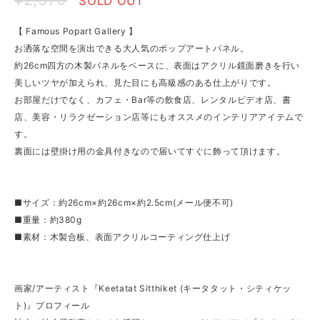
SOLD OUT
【 Famous Popart Gallery 】
お洒落な空間を演出できる大人気のポップアートパネル。
約26cm四方の木製パネルをベースに、表面はアクリル鏡面磨きを行い
美しいツヤが加えられ、見た目にも高級感のある仕上がりです。
お部屋だけでなく、カフェ・Bar等の飲食店、レンタルビデオ店、書
店、美容・リラクゼーション店等にもオススメのインテリアアイテムで
す。
裏面には壁掛け用の金具付きなので届いてすぐに飾って頂けます。
■サイズ：約26cm×約26cm×約2.5cm(メール便不可)
■重量：約380g
■素材：木製合板、表面アクリルコーティング仕上げ
画家/アーティスト『Keetatat Sitthiket (キータタット・シティケッ
ト)』プロフィール