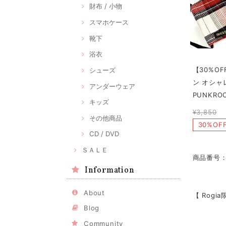
財布 / 小物
スマホケース
靴下
浴衣
【30%OF
シューズ
ン オシャ
アンダーウェア
PUNKRO
キッズ
¥3,850
その他商品
30%OF
CD / DVD
ＳＡＬＥ
商品番号：4
Information
About
【 Rogi
Blog
Community