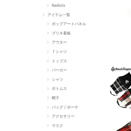
Radiots
アイテム一覧
ポップアートパネル
ブリキ看板
アウター
Ｔシャツ
トップス
パーカー
シャツ
ボトムス
帽子
バッグ / ポーチ
アクセサリー
マスク