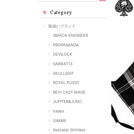
Category
取扱いブランド
SMACK ENGINEER
PROPA9ANDA
DEVILOCK
SABBAT13
SKULLSHIT
ROYAL PUSSY
REVI CAST MADE
JUPITER&JUNO
hades
GiMME
Keetatat Sitthiket