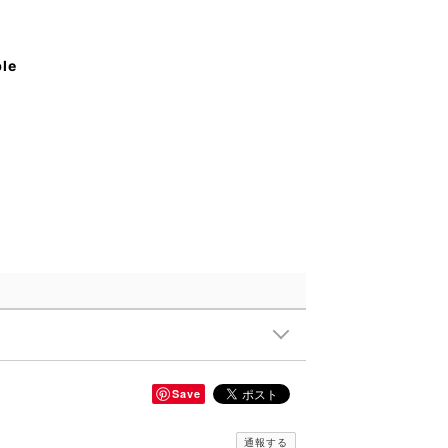
ble
Save
通報する