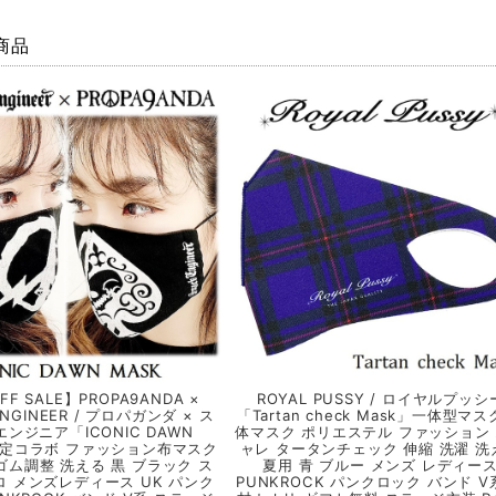
商品
FF SALE】PROPA9ANDA ×
ROYAL PUSSY / ロイヤルプッシ
ENGINEER / プロパガンダ × ス
「Tartan check Mask」一体型マス
ンジニア「ICONIC DAWN
体マスク ポリエステル ファッション
限定コラボ ファッション布マスク
ャレ タータンチェック 伸縮 洗濯 洗
ゴム調整 洗える 黒 ブラック ス
夏用 青 ブルー メンズ レディー
ロ メンズレディース UK パンク
PUNKROCK パンクロック バンド V