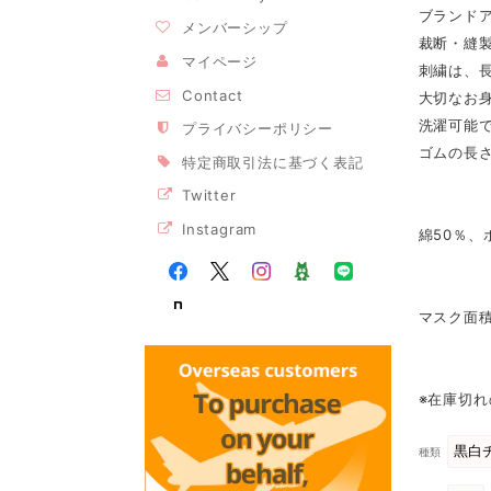
ブランド
メンバーシップ
裁断・縫
マイページ
刺繍は、
Contact
大切なお
洗濯可能
プライバシーポリシー
ゴムの長
特定商取引法に基づく表記
Twitter
Instagram
綿50％、
マスク面積：
※在庫切
種類