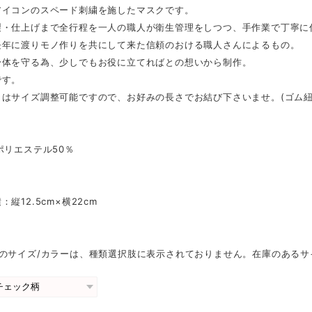
アイコンのスペード刺繍を施したマスクです。
製・仕上げまで全行程を一人の職人が衛生管理をしつつ、手作業で丁寧に
長年に渡りモノ作りを共にして来た信頼のおける職人さんによるもの。
身体を守る為、少しでもお役に立てればとの想いから制作。
です。
さはサイズ調整可能ですので、お好みの長さでお結び下さいませ。(ゴム紐
ポリエステル50％
縦12.5cm×横22cm
れのサイズ/カラーは、種類選択肢に表示されておりません。在庫のあるサ