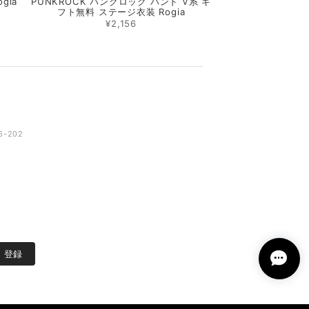
gia
PUNKROCK パンクロック バンド V系 ギ
フト無料 ステージ衣装 Rogia
¥2,156
-202
登録