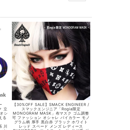
ー
【30%OFF SALE】SMACK ENGINEER /
ク 立
スマックエンジニア「Rogia限定
 オシ
MONOGRAM MASK」布マスク ゴム調整
える
可 ファッション オシャレ バイカラー モノ
ス
グラム柄 厚手 黒白赤 ブラック ホワイト
系 川
レッド スペード メンズ レディース