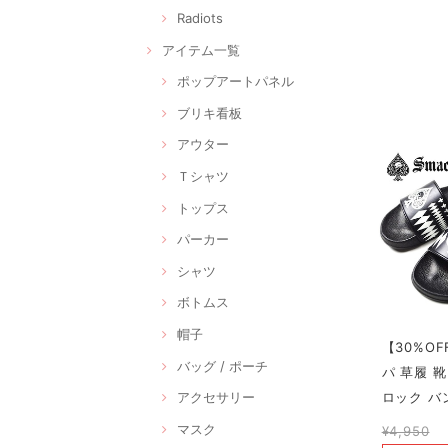
Radiots
アイテム一覧
ポップアートパネル
ブリキ看板
アウター
Ｔシャツ
トップス
パーカー
シャツ
ボトムス
帽子
【30%OF
バッグ / ポーチ
パ 草履 
ロック バ
アクセサリー
マスク
¥4,950