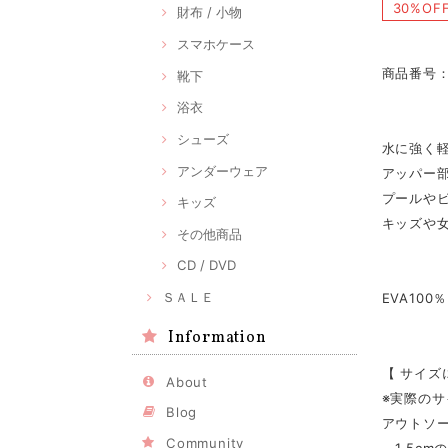
30%OF
財布 / 小物
スマホケース
商品番号：
靴下
浴衣
シューズ
水に強く軽
アンダーウェア
アッパー
プールや
キッズ
キッズや
その他商品
CD / DVD
ＳＡＬＥ
EVA100％
Information
【 サイズ
About
※実際の
Blog
アウトソー
Community