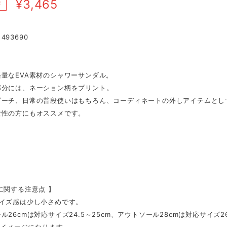
¥3,465
F
493690
量なEVA素材のシャワーサンダル。
部分には、ネーション柄をプリント。
ビーチ、日常の普段使いはもちろん、コーディネートの外しアイテムとし
女性の方にもオススメです。
に関する注意点 】
サイズ感は少し小さめです。
ル26cmは対応サイズ24.5～25cm、アウトソール28cmは対応サイズ2