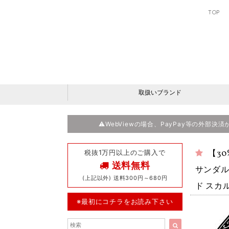
TOP
取扱いブランド
⚠️WebViewの場合、PayPay等の外部
税抜1万円以上のご購入で
【30
送料無料
サンダル
(上記以外) 送料300円～680円
ド スカル
※最初にコチラをお読み下さい