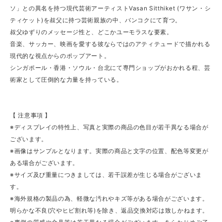
ソ」との異名を持つ現代芸術アーティストVasan Sitthiket (ワサン・シ
ティケット)を叔父に持つ芸術親族の中、バンコクにて育つ。
叔父ゆずりのメッセージ性と、どこかユーモラスな要素。
音楽、サッカー、映画を愛する彼ならではのアティテュードで描かれる
現代的な視点からのポップアート。
シンガポール・香港・ソウル・台北にて専門ショップがおかれる程、芸
術家として圧倒的な力量を持っている。
【 注意事項 】
※ディスプレイの特性上、写真と実際の商品の色目が若干異なる場合が
ございます。
※画像はサンプルとなります。実際の商品と文字の位置、配色等変更が
ある場合がございます。
※サイズ及び重量につきましては、若干誤差が生じる場合がございま
す。
※海外規格の製品の為、軽微な汚れやキズ等がある場合がございます。
明らかな不良(穴やヒビ割れ等)を除き、返品交換対応は致しかねます。