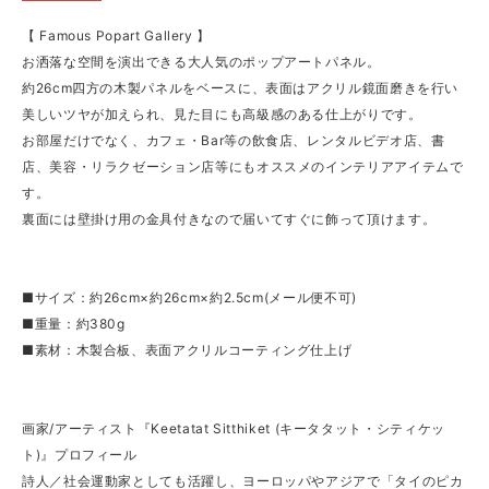
【 Famous Popart Gallery 】
お洒落な空間を演出できる大人気のポップアートパネル。
約26cm四方の木製パネルをベースに、表面はアクリル鏡面磨きを行い
美しいツヤが加えられ、見た目にも高級感のある仕上がりです。
お部屋だけでなく、カフェ・Bar等の飲食店、レンタルビデオ店、書
店、美容・リラクゼーション店等にもオススメのインテリアアイテムで
す。
裏面には壁掛け用の金具付きなので届いてすぐに飾って頂けます。
■サイズ：約26cm×約26cm×約2.5cm(メール便不可)
■重量：約380g
■素材：木製合板、表面アクリルコーティング仕上げ
画家/アーティスト『Keetatat Sitthiket (キータタット・シティケッ
ト)』プロフィール
詩人／社会運動家としても活躍し、ヨーロッパやアジアで「タイのピカ