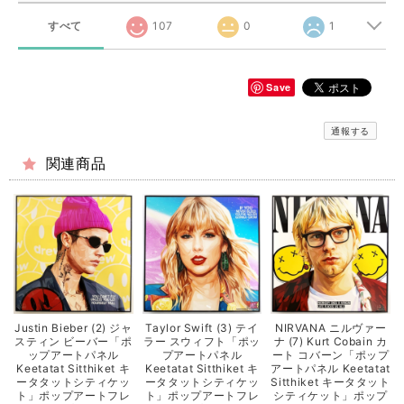
すべて
107
0
1
Save
通報する
関連商品
Justin Bieber (2) ジャ
Taylor Swift (3) テイ
NIRVANA ニルヴァー
スティン ビーバー「ポ
ラー スウィフト「ポッ
ナ (7) Kurt Cobain カ
ップアートパネル
プアートパネル
ート コバーン「ポップ
Keetatat Sitthiket キ
Keetatat Sitthiket キ
アートパネル Keetatat
ータタットシティケッ
ータタットシティケッ
Sitthiket キータタット
ト」ポップアートフレ
ト」ポップアートフレ
シティケット」ポップ