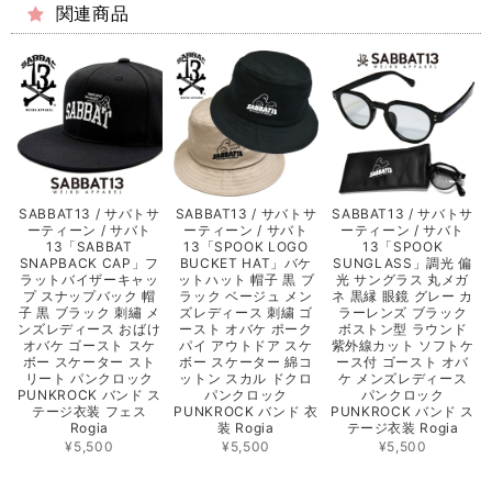
関連商品
SABBAT13 / サバトサ
SABBAT13 / サバトサ
SABBAT13 / サバトサ
ーティーン / サバト
ーティーン / サバト
ーティーン / サバト
13「SABBAT
13「SPOOK LOGO
13「SPOOK
SNAPBACK CAP」フ
BUCKET HAT」バケ
SUNGLASS」調光 偏
ラットバイザーキャッ
ットハット 帽子 黒 ブ
光 サングラス 丸メガ
プ スナップバック 帽
ラック ベージュ メン
ネ 黒縁 眼鏡 グレー カ
子 黒 ブラック 刺繡 メ
ズレディース 刺繍 ゴ
ラーレンズ ブラック
ンズレディース おばけ
ースト オバケ ポーク
ボストン型 ラウンド
オバケ ゴースト スケ
パイ アウトドア スケ
紫外線カット ソフトケ
ボー スケーター スト
ボー スケーター 綿コ
ース付 ゴースト オバ
リート パンクロック
ットン スカル ドクロ
ケ メンズレディース
PUNKROCK バンド ス
パンクロック
パンクロック
テージ衣装 フェス
PUNKROCK バンド 衣
PUNKROCK バンド ス
Rogia
装 Rogia
テージ衣装 Rogia
¥5,500
¥5,500
¥5,500