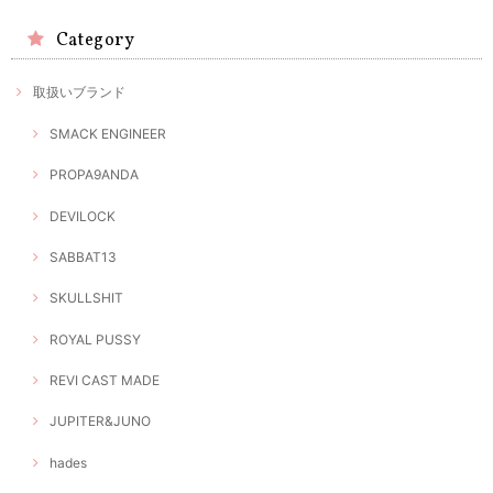
Category
取扱いブランド
SMACK ENGINEER
PROPA9ANDA
DEVILOCK
SABBAT13
SKULLSHIT
ROYAL PUSSY
REVI CAST MADE
JUPITER&JUNO
hades