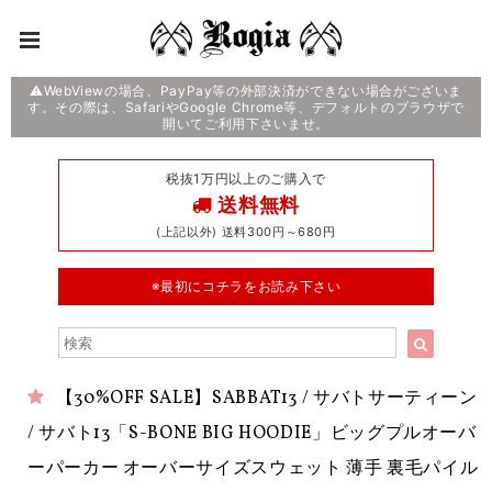
⚠️WebViewの場合、PayPay等の外部決済ができない場合がございま
す。その際は、SafariやGoogle Chrome等、デフォルトのブラウザで
開いてご利用下さいませ。
税抜1万円以上のご購入で
送料無料
(上記以外) 送料300円～680円
※最初にコチラをお読み下さい
【30%OFF SALE】SABBAT13 / サバトサーティーン
/ サバト13「S-BONE BIG HOODIE」ビッグプルオーバ
ーパーカー オーバーサイズスウェット 薄手 裏毛パイル