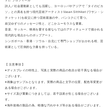
ト)』プロフィール
詩人／社会運動家としても活躍し、ヨーロッパやアジアで「タイのピカ
ソ」との異名を持つ現代芸術アーティストVasan Sitthiket (ワサン・シ
ティケット)を叔父に持つ芸術親族の中、バンコクにて育つ。
叔父ゆずりのメッセージ性と、どこかユーモラスな要素。
音楽、サッカー、映画を愛する彼ならではのアティテュードで描かれる
現代的な視点からのポップアート。
シンガポール・香港・ソウル・台北にて専門ショップがおかれる程、芸
術家として圧倒的な力量を持っている。
【 注意事項 】
※ディスプレイの特性上、写真と実際の商品の色目が若干異なる場合が
ございます。
※画像はサンプルとなります。実際の商品と文字の位置、配色等変更が
ある場合がございます。
※サイズ及び重量につきましては、若干誤差が生じる場合がございま
す。
※海外規格の製品の為、軽微な汚れやキズ等がある場合がございます。