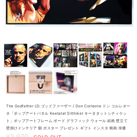
The Godfather (2) ゴッドファーザー / Don Corleone ドン コルレオー
ネ「ポップアートパネル Keetatat Sitthiket キータタットシティケッ
ト」ポップアートフレーム ボード グラフィック ウォール 絵画 壁立て
壁掛けインテリア 額 ポスター プレゼント ギフト インスタ 映画 俳優
¥2,970