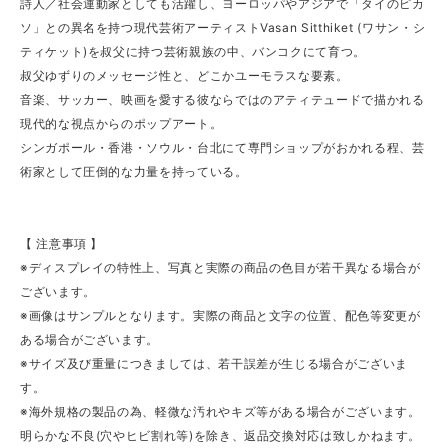
詩人／社会運動家としても活躍し、ヨーロッパやアジアで「タイのピカ
ソ」との異名を持つ現代芸術アーティストVasan Sitthiket (ワサン・シ
ティケット)を叔父に持つ芸術親族の中、バンコクにて育つ。
叔父ゆずりのメッセージ性と、どこかユーモラスな要素。
音楽、サッカー、映画を愛する彼ならではのアティテュードで描かれる
現代的な視点からのポップアート。
シンガポール・香港・ソウル・台北にて専門ショップがおかれる程、芸
術家として圧倒的な力量を持っている。
【 注意事項 】
※ディスプレイの特性上、写真と実際の商品の色目が若干異なる場合が
ございます。
※画像はサンプルとなります。実際の商品と文字の位置、配色等変更が
ある場合がございます。
※サイズ及び重量につきましては、若干誤差が生じる場合がございま
す。
※海外規格の製品の為、軽微な汚れやキズ等がある場合がございます。
明らかな不良(穴やヒビ割れ等)を除き、返品交換対応は致しかねます。