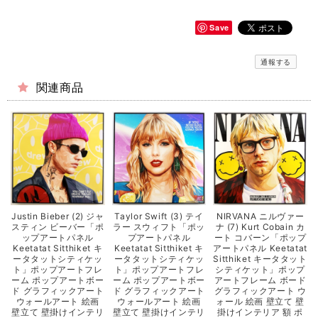
Save
通報する
関連商品
Justin Bieber (2) ジャ
Taylor Swift (3) テイ
NIRVANA ニルヴァー
スティン ビーバー「ポ
ラー スウィフト「ポッ
ナ (7) Kurt Cobain カ
ップアートパネル
プアートパネル
ート コバーン「ポップ
Keetatat Sitthiket キ
Keetatat Sitthiket キ
アートパネル Keetatat
ータタットシティケッ
ータタットシティケッ
Sitthiket キータタット
ト」ポップアートフレ
ト」ポップアートフレ
シティケット」ポップ
ーム ポップアートボー
ーム ポップアートボー
アートフレーム ボード
ド グラフィックアート
ド グラフィックアート
グラフィックアート ウ
ウォールアート 絵画
ウォールアート 絵画
ォール 絵画 壁立て 壁
壁立て 壁掛けインテリ
壁立て 壁掛けインテリ
掛けインテリア 額 ポ