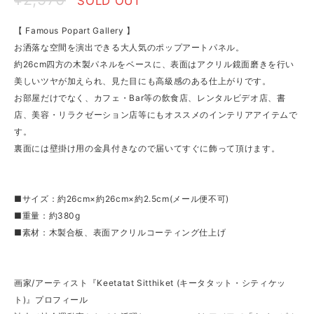
SOLD OUT
【 Famous Popart Gallery 】
お洒落な空間を演出できる大人気のポップアートパネル。
約26cm四方の木製パネルをベースに、表面はアクリル鏡面磨きを行い
美しいツヤが加えられ、見た目にも高級感のある仕上がりです。
お部屋だけでなく、カフェ・Bar等の飲食店、レンタルビデオ店、書
店、美容・リラクゼーション店等にもオススメのインテリアアイテムで
す。
裏面には壁掛け用の金具付きなので届いてすぐに飾って頂けます。
■サイズ：約26cm×約26cm×約2.5cm(メール便不可)
■重量：約380g
■素材：木製合板、表面アクリルコーティング仕上げ
画家/アーティスト『Keetatat Sitthiket (キータタット・シティケッ
ト)』プロフィール