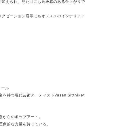
が加えられ、見た目にも高級感のある仕上がりで
ラクゼーション店等にもオススメのインテリアア
ィール
現代芸術アーティストVasan Sitthiket
点からのポップアート。
圧倒的な力量を持っている。