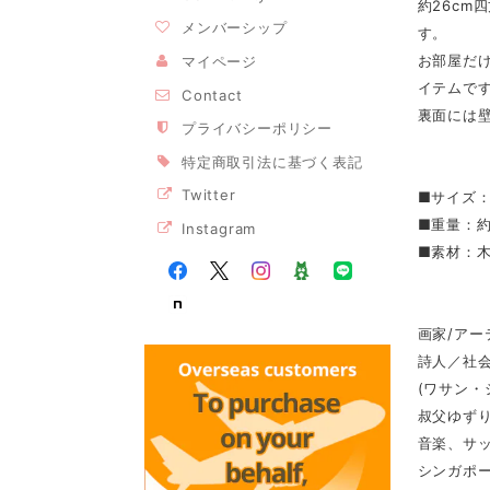
約26c
メンバーシップ
す。
お部屋だ
マイページ
イテムで
Contact
裏面には
プライバシーポリシー
特定商取引法に基づく表記
Twitter
■サイズ：約
■重量：約
Instagram
■素材：
画家/アーテ
詩人／社会
(ワサン
叔父ゆず
音楽、サ
シンガポ