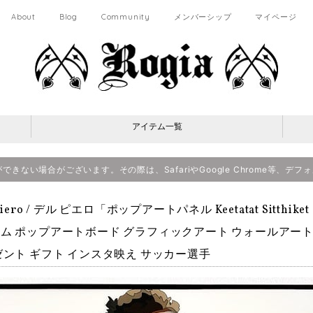
About
Blog
Community
メンバーシップ
マイページ
アイテム一覧
決済ができない場合がございます。その際は、SafariやGoogle Chrome等
 Piero / デル ピエロ「ポップアートパネル Keetatat Si
ム ポップアートボード グラフィックアート ウォールアート 
ゼント ギフト インスタ映え サッカー選手