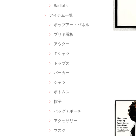
Radiots
アイテム一覧
ポップアートパネル
ブリキ看板
アウター
Ｔシャツ
トップス
パーカー
シャツ
ボトムス
帽子
バッグ / ポーチ
アクセサリー
マスク