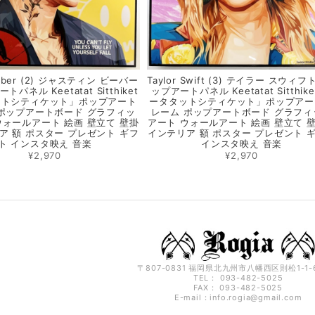
Bieber (2) ジャスティン ビーバー
Taylor Swift (3) テイラー スウィ
パネル Keetatat Sitthiket
ップアートパネル Keetatat Sitthike
ットシティケット」ポップアート
ータタットシティケット」ポップアー
ポップアートボード グラフィッ
レーム ポップアートボード グラフィ
ウォールアート 絵画 壁立て 壁掛
アート ウォールアート 絵画 壁立て 
ア 額 ポスター プレゼント ギフ
インテリア 額 ポスター プレゼント 
ト インスタ映え 音楽
インスタ映え 音楽
¥2,970
¥2,970
〒807-0831 福岡県北九州市八幡西区則松1-1-6
TEL： 093-482-5025
FAX： 093-482-5025
E-mail：
info.rogia@gmail.com