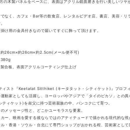
m四方の木製パネルをベースに、表面はアクリル鏡面磨きを行い美しいツヤ
けでなく、カフェ・Bar等の飲食店、レンタルビデオ店、書店、美容・リ
す。
壁掛け用の金具付きなので届いてすぐに飾って頂けます。
26cm×約26cm×約2.5cm(メール便不可)
380g
木製合板、表面アクリルコーティング仕上げ
ィスト『Keetatat Sitthiket (キータタット・シティケット)』プロフ
運動家としても活躍し、ヨーロッパやアジアで「タイのピカソ」との異名を持つ
・シティケット)を叔父に持つ芸術親族の中、バンコクにて育つ。
りのメッセージ性と、どこかユーモラスな要素。
ッカー、映画を愛する彼ならではのアティテュードで描かれる現代的な視
ール・香港・ソウル・台北にて専門ショップがおかれる程、芸術家として