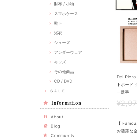
財布 / 小物
スマホケース
靴下
浴衣
シューズ
アンダーウェア
キッズ
その他商品
Del Pi
CD / DVD
トボード 
ＳＡＬＥ
ー選手
¥2,9
Information
About
【 Famous
Blog
お洒落な
Community