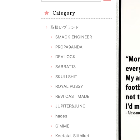
Category
取扱いブランド
SMACK ENGINEER
PROPA9ANDA
DEVILOCK
SABBAT13
SKULLSHIT
ROYAL PUSSY
REVI CAST MADE
JUPITER&JUNO
hades
GiMME
Keetatat Sitthiket