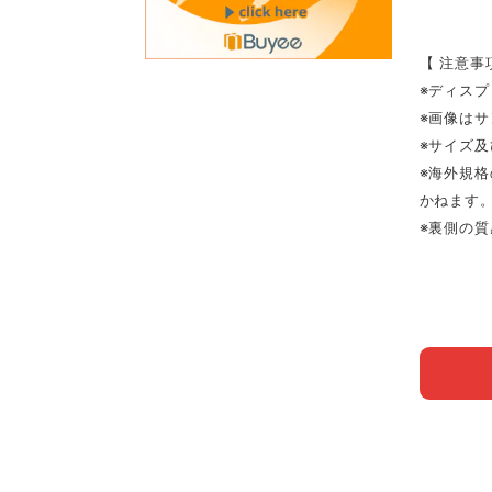
【 注意事
※ディス
※画像は
※サイズ
※海外規
かねます
※裏側の