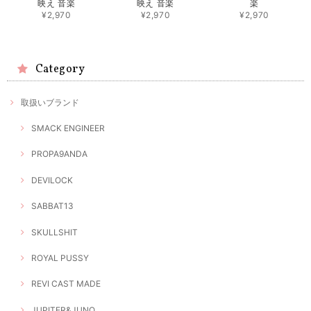
映え 音楽
映え 音楽
楽
¥2,970
¥2,970
¥2,970
Category
取扱いブランド
SMACK ENGINEER
PROPA9ANDA
DEVILOCK
SABBAT13
SKULLSHIT
ROYAL PUSSY
REVI CAST MADE
JUPITER&JUNO