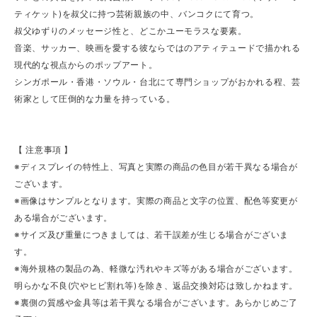
ティケット)を叔父に持つ芸術親族の中、バンコクにて育つ。
叔父ゆずりのメッセージ性と、どこかユーモラスな要素。
音楽、サッカー、映画を愛する彼ならではのアティテュードで描かれる
現代的な視点からのポップアート。
シンガポール・香港・ソウル・台北にて専門ショップがおかれる程、芸
術家として圧倒的な力量を持っている。
【 注意事項 】
※ディスプレイの特性上、写真と実際の商品の色目が若干異なる場合が
ございます。
※画像はサンプルとなります。実際の商品と文字の位置、配色等変更が
ある場合がございます。
※サイズ及び重量につきましては、若干誤差が生じる場合がございま
す。
※海外規格の製品の為、軽微な汚れやキズ等がある場合がございます。
明らかな不良(穴やヒビ割れ等)を除き、返品交換対応は致しかねます。
※裏側の質感や金具等は若干異なる場合がございます。あらかじめご了