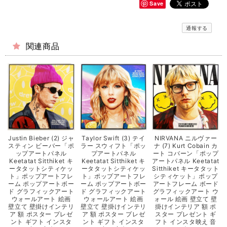
Save
通報する
関連商品
Justin Bieber (2) ジャ
Taylor Swift (3) テイ
NIRVANA ニルヴァー
スティン ビーバー「ポ
ラー スウィフト「ポッ
ナ (7) Kurt Cobain カ
ップアートパネル
プアートパネル
ート コバーン「ポップ
Keetatat Sitthiket キ
Keetatat Sitthiket キ
アートパネル Keetatat
ータタットシティケッ
ータタットシティケッ
Sitthiket キータタット
ト」ポップアートフレ
ト」ポップアートフレ
シティケット」ポップ
ーム ポップアートボー
ーム ポップアートボー
アートフレーム ボード
ド グラフィックアート
ド グラフィックアート
グラフィックアート ウ
ウォールアート 絵画
ウォールアート 絵画
ォール 絵画 壁立て 壁
壁立て 壁掛けインテリ
壁立て 壁掛けインテリ
掛けインテリア 額 ポ
ア 額 ポスター プレゼ
ア 額 ポスター プレゼ
スター プレゼント ギ
ント ギフト インスタ
ント ギフト インスタ
フト インスタ映え 音