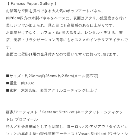
【 Famous Popart Gallery 】
お洒落な空間を演出できる大人気のポップアートパネル。
約26cm四方の木製パネルをベースに、表面はアクリル鏡面磨きを行い
美しいツヤが加えられ、見た目にも高級感のある仕上がりです。
お部屋だけでなく、カフェ・Bar等の飲食店、レンタルビデオ店、書
店、美容・リラクゼーション店等にもオススメのインテリアアイテムで
す。
裏面には壁掛け用の金具付きなので届いてすぐに飾って頂けます。
■サイズ：約26cm×約26cm×約2.5cm(メール便不可)
■重量：約380g
■素材：木製合板、表面アクリルコーティング仕上げ
画家/アーティスト『Keetatat Sitthiket (キータタット・シティケッ
ト)』プロフィール
詩人／社会運動家としても活躍し、ヨーロッパやアジアで「タイのピカ
ソ」との異名を持つ現代芸術アーティストVasan Sitthiket (ワサン・シ