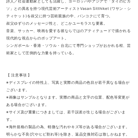
詩人／社会運動家としても活躍し、ヨーロッパやアジアで「タイのピカ
ソ」との異名を持つ現代芸術アーティストVasan Sitthiket (ワサン・シ
ティケット)を叔父に持つ芸術親族の中、バンコクにて育つ。
叔父ゆずりのメッセージ性と、どこかユーモラスな要素。
音楽、サッカー、映画を愛する彼ならではのアティテュードで描かれる
現代的な視点からのポップアート。
シンガポール・香港・ソウル・台北にて専門ショップがおかれる程、芸
術家として圧倒的な力量を持っている。
【 注意事項 】
※ディスプレイの特性上、写真と実際の商品の色目が若干異なる場合が
ございます。
※画像はサンプルとなります。実際の商品と文字の位置、配色等変更が
ある場合がございます。
※サイズ及び重量につきましては、若干誤差が生じる場合がございま
す。
※海外規格の製品の為、軽微な汚れやキズ等がある場合がございます。
明らかな不良(穴やヒビ割れ等)を除き、返品交換対応は致しかねます。