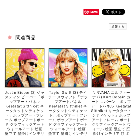
Save
通報する
関連商品
Justin Bieber (2) ジャ
Taylor Swift (3) テイ
NIRVANA ニルヴァー
スティン ビーバー「ポ
ラー スウィフト「ポッ
ナ (7) Kurt Cobain カ
ップアートパネル
プアートパネル
ート コバーン「ポップ
Keetatat Sitthiket キ
Keetatat Sitthiket キ
アートパネル Keetatat
ータタットシティケッ
ータタットシティケッ
Sitthiket キータタット
ト」ポップアートフレ
ト」ポップアートフレ
シティケット」ポップ
ーム ポップアートボー
ーム ポップアートボー
アートフレーム ボード
ド グラフィックアート
ド グラフィックアート
グラフィックアート ウ
ウォールアート 絵画
ウォールアート 絵画
ォール 絵画 壁立て 壁
壁立て 壁掛けインテリ
壁立て 壁掛けインテリ
掛けインテリア 額 ポ