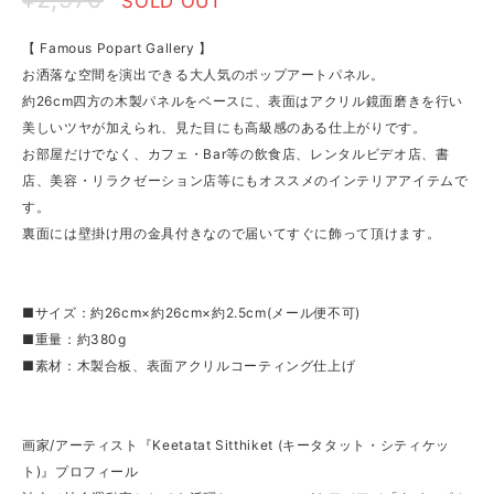
SOLD OUT
【 Famous Popart Gallery 】
お洒落な空間を演出できる大人気のポップアートパネル。
約26cm四方の木製パネルをベースに、表面はアクリル鏡面磨きを行い
美しいツヤが加えられ、見た目にも高級感のある仕上がりです。
お部屋だけでなく、カフェ・Bar等の飲食店、レンタルビデオ店、書
店、美容・リラクゼーション店等にもオススメのインテリアアイテムで
す。
裏面には壁掛け用の金具付きなので届いてすぐに飾って頂けます。
■サイズ：約26cm×約26cm×約2.5cm(メール便不可)
■重量：約380g
■素材：木製合板、表面アクリルコーティング仕上げ
画家/アーティスト『Keetatat Sitthiket (キータタット・シティケッ
ト)』プロフィール