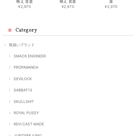
映え 音楽
映え 音楽
楽
¥2,970
¥2,970
¥2,970
Category
取扱いブランド
SMACK ENGINEER
PROPA9ANDA
DEVILOCK
SABBAT13
SKULLSHIT
ROYAL PUSSY
REVI CAST MADE
JUPITER&JUNO