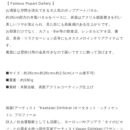
【 Famous Popart Gallery 】
お洒落な空間を演出できる大人気のポップアートパネル。
約26cm四方の木製パネルをベースに、表面はアクリル鏡面磨きを行い
美しいツヤが加えられ、見た目にも高級感のある仕上がりです。
お部屋だけでなく、カフェ・Bar等の飲食店、レンタルビデオ店、書
店、美容・リラクゼーション店等にもオススメのインテリアアイテムで
す。
裏面には壁掛け用の金具付きなので届いてすぐに飾って頂けます。
■サイズ：約26cm×約26cm×約2.5cm(メール便不可)
■重量：約380g
■素材：木製合板、表面アクリルコーティング仕上げ
画家/アーティスト『Keetatat Sitthiket (キータタット・シティケッ
ト)』プロフィール
詩人／社会運動家としても活躍し、ヨーロッパやアジアで「タイのピカ
ソ」との異名を持つ現代芸術アーティストVasan Sitthiket (ワサン・シ