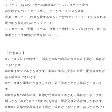
ティケット)を叔父に持つ芸術親族の中、バンコクにて育つ。
叔父ゆずりのメッセージ性と、どこかユーモラスな要素。
音楽、サッカー、映画を愛する彼ならではのアティテュードで描かれる
現代的な視点からのポップアート。
シンガポール・香港・ソウル・台北にて専門ショップがおかれる程、芸
術家として圧倒的な力量を持っている。
【 注意事項 】
※ディスプレイの特性上、写真と実際の商品の色目が若干異なる場合が
ございます。
※画像はサンプルとなります。実際の商品と文字の位置、配色等変更が
ある場合がございます。
※サイズ及び重量につきましては、若干誤差が生じる場合がございま
す。
※海外規格の製品の為、軽微な汚れやキズ等がある場合がございます。
明らかな不良(穴やヒビ割れ等)を除き、返品交換対応は致しかねます。
※裏側の質感や金具等は若干異なる場合がございます。あらかじめご了