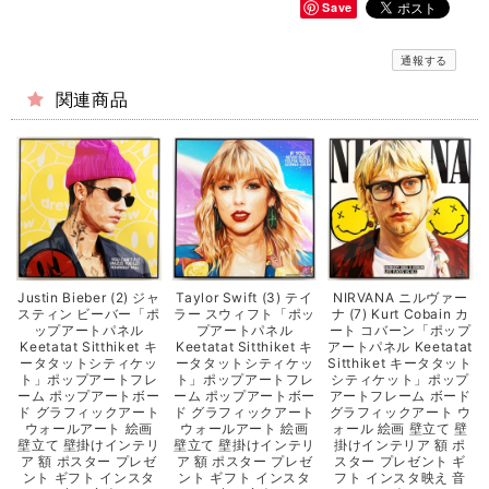
Save
通報する
関連商品
Justin Bieber (2) ジャ
Taylor Swift (3) テイ
NIRVANA ニルヴァー
スティン ビーバー「ポ
ラー スウィフト「ポッ
ナ (7) Kurt Cobain カ
ップアートパネル
プアートパネル
ート コバーン「ポップ
Keetatat Sitthiket キ
Keetatat Sitthiket キ
アートパネル Keetatat
ータタットシティケッ
ータタットシティケッ
Sitthiket キータタット
ト」ポップアートフレ
ト」ポップアートフレ
シティケット」ポップ
ーム ポップアートボー
ーム ポップアートボー
アートフレーム ボード
ド グラフィックアート
ド グラフィックアート
グラフィックアート ウ
ウォールアート 絵画
ウォールアート 絵画
ォール 絵画 壁立て 壁
壁立て 壁掛けインテリ
壁立て 壁掛けインテリ
掛けインテリア 額 ポ
ア 額 ポスター プレゼ
ア 額 ポスター プレゼ
スター プレゼント ギ
ント ギフト インスタ
ント ギフト インスタ
フト インスタ映え 音