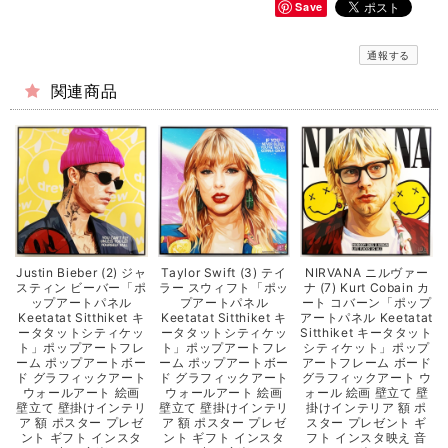
Save
通報する
関連商品
Justin Bieber (2) ジャ
Taylor Swift (3) テイ
NIRVANA ニルヴァー
スティン ビーバー「ポ
ラー スウィフト「ポッ
ナ (7) Kurt Cobain カ
ップアートパネル
プアートパネル
ート コバーン「ポップ
Keetatat Sitthiket キ
Keetatat Sitthiket キ
アートパネル Keetatat
ータタットシティケッ
ータタットシティケッ
Sitthiket キータタット
ト」ポップアートフレ
ト」ポップアートフレ
シティケット」ポップ
ーム ポップアートボー
ーム ポップアートボー
アートフレーム ボード
ド グラフィックアート
ド グラフィックアート
グラフィックアート ウ
ウォールアート 絵画
ウォールアート 絵画
ォール 絵画 壁立て 壁
壁立て 壁掛けインテリ
壁立て 壁掛けインテリ
掛けインテリア 額 ポ
ア 額 ポスター プレゼ
ア 額 ポスター プレゼ
スター プレゼント ギ
ント ギフト インスタ
ント ギフト インスタ
フト インスタ映え 音