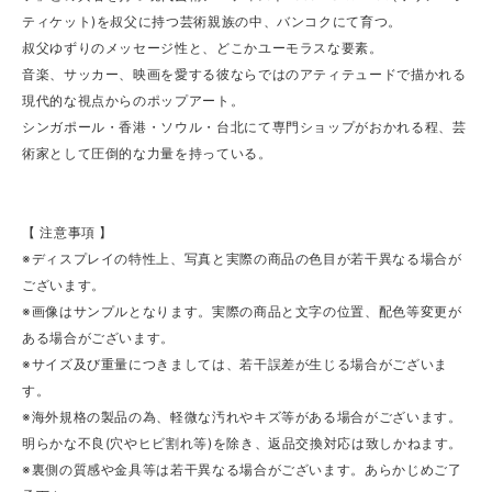
ティケット)を叔父に持つ芸術親族の中、バンコクにて育つ。
叔父ゆずりのメッセージ性と、どこかユーモラスな要素。
音楽、サッカー、映画を愛する彼ならではのアティテュードで描かれる
現代的な視点からのポップアート。
シンガポール・香港・ソウル・台北にて専門ショップがおかれる程、芸
術家として圧倒的な力量を持っている。
【 注意事項 】
※ディスプレイの特性上、写真と実際の商品の色目が若干異なる場合が
ございます。
※画像はサンプルとなります。実際の商品と文字の位置、配色等変更が
ある場合がございます。
※サイズ及び重量につきましては、若干誤差が生じる場合がございま
す。
※海外規格の製品の為、軽微な汚れやキズ等がある場合がございます。
明らかな不良(穴やヒビ割れ等)を除き、返品交換対応は致しかねます。
※裏側の質感や金具等は若干異なる場合がございます。あらかじめご了