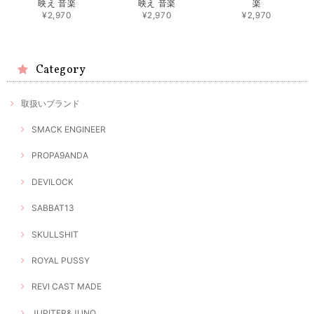
映え 音楽
映え 音楽
楽
¥2,970
¥2,970
¥2,970
Category
取扱いブランド
SMACK ENGINEER
PROPA9ANDA
DEVILOCK
SABBAT13
SKULLSHIT
ROYAL PUSSY
REVI CAST MADE
JUPITER&JUNO