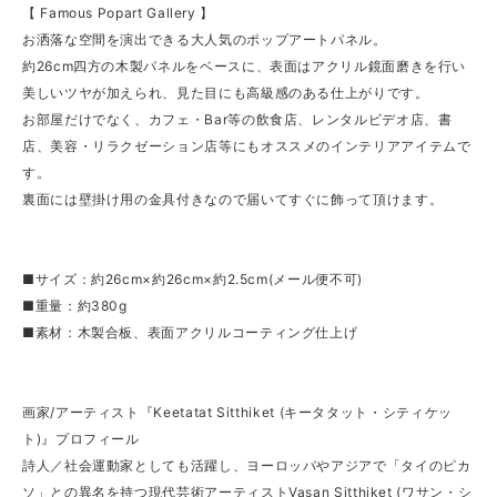
【 Famous Popart Gallery 】
お洒落な空間を演出できる大人気のポップアートパネル。
約26cm四方の木製パネルをベースに、表面はアクリル鏡面磨きを行い
美しいツヤが加えられ、見た目にも高級感のある仕上がりです。
お部屋だけでなく、カフェ・Bar等の飲食店、レンタルビデオ店、書
店、美容・リラクゼーション店等にもオススメのインテリアアイテムで
す。
裏面には壁掛け用の金具付きなので届いてすぐに飾って頂けます。
■サイズ：約26cm×約26cm×約2.5cm(メール便不可)
■重量：約380g
■素材：木製合板、表面アクリルコーティング仕上げ
画家/アーティスト『Keetatat Sitthiket (キータタット・シティケッ
ト)』プロフィール
詩人／社会運動家としても活躍し、ヨーロッパやアジアで「タイのピカ
ソ」との異名を持つ現代芸術アーティストVasan Sitthiket (ワサン・シ