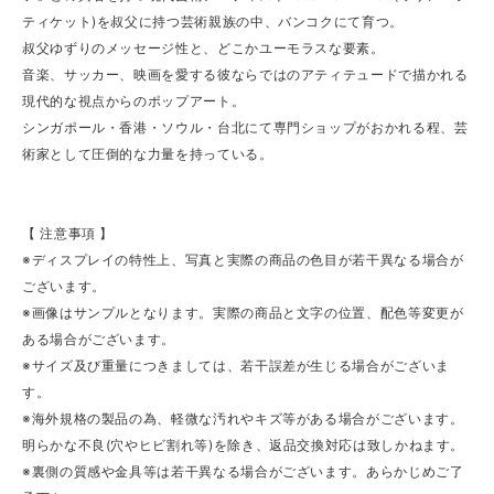
ティケット)を叔父に持つ芸術親族の中、バンコクにて育つ。
叔父ゆずりのメッセージ性と、どこかユーモラスな要素。
音楽、サッカー、映画を愛する彼ならではのアティテュードで描かれる
現代的な視点からのポップアート。
シンガポール・香港・ソウル・台北にて専門ショップがおかれる程、芸
術家として圧倒的な力量を持っている。
【 注意事項 】
※ディスプレイの特性上、写真と実際の商品の色目が若干異なる場合が
ございます。
※画像はサンプルとなります。実際の商品と文字の位置、配色等変更が
ある場合がございます。
※サイズ及び重量につきましては、若干誤差が生じる場合がございま
す。
※海外規格の製品の為、軽微な汚れやキズ等がある場合がございます。
明らかな不良(穴やヒビ割れ等)を除き、返品交換対応は致しかねます。
※裏側の質感や金具等は若干異なる場合がございます。あらかじめご了