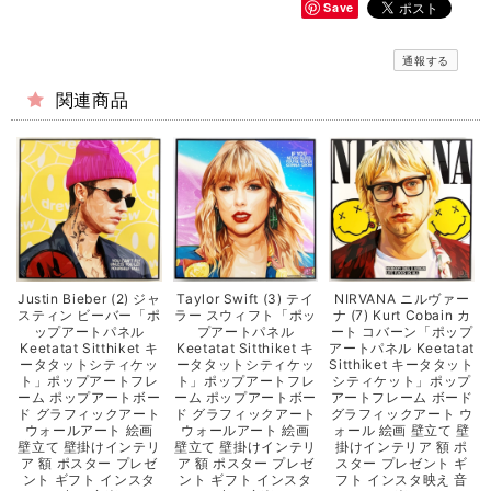
Save
通報する
関連商品
Justin Bieber (2) ジャ
Taylor Swift (3) テイ
NIRVANA ニルヴァー
スティン ビーバー「ポ
ラー スウィフト「ポッ
ナ (7) Kurt Cobain カ
ップアートパネル
プアートパネル
ート コバーン「ポップ
Keetatat Sitthiket キ
Keetatat Sitthiket キ
アートパネル Keetatat
ータタットシティケッ
ータタットシティケッ
Sitthiket キータタット
ト」ポップアートフレ
ト」ポップアートフレ
シティケット」ポップ
ーム ポップアートボー
ーム ポップアートボー
アートフレーム ボード
ド グラフィックアート
ド グラフィックアート
グラフィックアート ウ
ウォールアート 絵画
ウォールアート 絵画
ォール 絵画 壁立て 壁
壁立て 壁掛けインテリ
壁立て 壁掛けインテリ
掛けインテリア 額 ポ
ア 額 ポスター プレゼ
ア 額 ポスター プレゼ
スター プレゼント ギ
ント ギフト インスタ
ント ギフト インスタ
フト インスタ映え 音