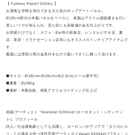
【 Famous Popart Gallery 】
お洒落な空間を演出できる大人気のポップアートパネル。
約26cm四方の木製パネルをベースに、表面はアクリル鏡面磨きを行い
美しいツヤが加えられ、見た目にも高級感のある仕上がりです。
お部屋だけでなく、カフェ・Bar等の飲食店、レンタルビデオ店、書
店、美容・リラクゼーション店等にもオススメのインテリアアイテムで
す。
裏面には壁掛け用の金具付きなので届いてすぐに飾って頂けます。
■サイズ：約26cm×約26cm×約2.5cm(メール便不可)
■重量：約380g
■素材：木製合板、表面アクリルコーティング仕上げ
画家/アーティスト『Keetatat Sitthiket (キータタット・シティケッ
ト)』プロフィール
詩人／社会運動家としても活躍し、ヨーロッパやアジアで「タイのピカ
ソ」との異名を持つ現代芸術アーティストVasan Sitthiket (ワサン・シ