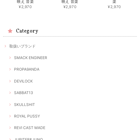
映え 音楽
映え 音楽
楽
¥2,970
¥2,970
¥2,970
Category
取扱いブランド
SMACK ENGINEER
PROPA9ANDA
DEVILOCK
SABBAT13
SKULLSHIT
ROYAL PUSSY
REVI CAST MADE
JUPITER&JUNO