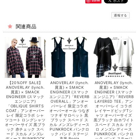
Save
通報する
関連商品
【20%OFF SALE】
ANOVERLAY (lynch.
ANOVERLAY (lynch.
ANOVERLAY (lynch.
晁直) × SMACK
晁直) × SMACK
晁直) × SMACK
ENGINEER (スマック
ENGINEER (スマック
ENGINEER (スマック
エンジニア)「REVERB
エンジニア)「REVERB
エンジニア)
OVERALL」アンオー
LAYERED TEE」アン
「OBLIQUE SHIRTS
バーレイ 限定コラボ
オーバーレイ コラボ
COAT」アンオーバー
オーバーオール つなぎ
レイヤードビッグTシ
レイ 限定コラボ シャ
ツナギ サロペット 黒
ャツ オーバーサイズ
ツコート ロングシャツ
ブラック スペード ス
黒ブラック 白ホワイト
オーバーサイズ 黒ブラ
カル メンズレディース
スペード スカル ドク
ック 赤チェック スペ
PUNKROCK パンクロ
ロ メンズレディース
ード スカル メンズレ
ック バンド ステージ
PUNKROCK パンクロ
ディース PUNKROCK
衣装 Rogia
ック バンド ステージ