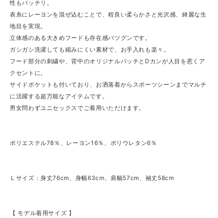
性もバッチリ。
表糸にレーヨンを混ぜ込むことで、程良い柔らかさと光沢感、綺麗な生
地目を実現。
立体感のある大きめフードも存在感バツグンです。
ガシガシ洗濯しても縮みにくい素材で、お手入れも楽々。
フード部分の刺繍や、背中のオリジナルパッチとDカンが人目を惹くア
クセントに。
サイドポケットも付いており、お洒落着からスポーツシーンまでマルチ
に活躍する超万能なアイテムです。
男女問わずユニセックスでご着用いただけます。
ポリエステル78％、レーヨン16％、ポリウレタン6％
Ｌサイズ：身丈76cm、身幅63cm、肩幅57cm、袖丈58cm
【 モデル着用サイズ 】