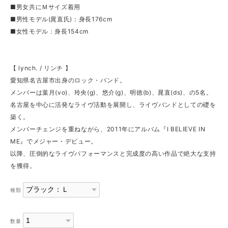
■男女共にＭサイズ着用
■男性モデル(晁直氏)：身長176cm
■女性モデル：身長154cm
【 lynch. / リンチ 】
愛知県名古屋市出身のロック・バンド。
メンバーは葉月(vo)、玲央(g)、悠介(g)、明徳(b)、晁直(ds)、の5名。
名古屋を中心に活発なライヴ活動を展開し、ライヴバンドとしての礎を
築く。
メンバーチェンジを重ねながら、2011年にアルバム『I BELIEVE IN
ME』でメジャー・デビュー。
以降、圧倒的なライヴパフォーマンスと完成度の高い作品で絶大な支持
を獲得。
種類
数量