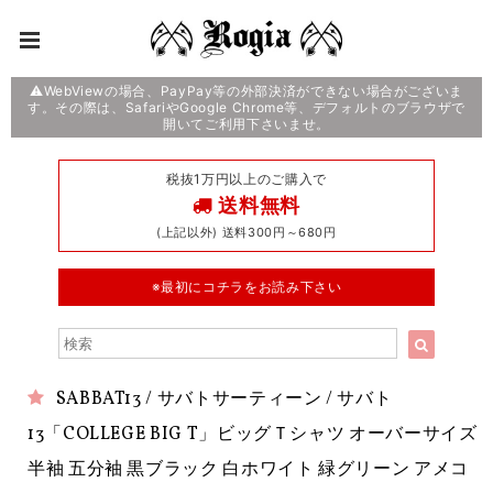
⚠️WebViewの場合、PayPay等の外部決済ができない場合がございま
す。その際は、SafariやGoogle Chrome等、デフォルトのブラウザで
開いてご利用下さいませ。
税抜1万円以上のご購入で
送料無料
(上記以外) 送料300円～680円
※最初にコチラをお読み下さい
SABBAT13 / サバトサーティーン / サバト
13「COLLEGE BIG T」ビッグＴシャツ オーバーサイズ
半袖 五分袖 黒ブラック 白ホワイト 緑グリーン アメコ