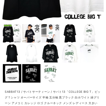
SABBAT13 / サバトサーティーン / サバト13「COLLEGE BIG T」ビッ
グＴシャツ オーバーサイズ 半袖 五分袖 黒ブラック 白ホワイト 緑グリ
ーン アメコミ カレッジ ロゴ クルーネック メンズ レディース 大きい