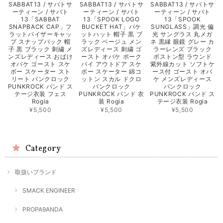
SABBAT13 / サバトサ
SABBAT13 / サバトサ
SABBAT13 / サバトサ
ーティーン / サバト
ーティーン / サバト
ーティーン / サバト
13「SABBAT
13「SPOOK LOGO
13「SPOOK
SNAPBACK CAP」フ
BUCKET HAT」バケ
SUNGLASS」調光 偏
ラットバイザーキャッ
ットハット 帽子 黒 ブ
光 サングラス 丸メガ
プ スナップバック 帽
ラック ベージュ メン
ネ 黒縁 眼鏡 グレー カ
子 黒 ブラック 刺繡 メ
ズレディース 刺繍 ゴ
ラーレンズ ブラック
ンズレディース おばけ
ースト オバケ ポーク
ボストン型 ラウンド
オバケ ゴースト スケ
パイ アウトドア スケ
紫外線カット ソフトケ
ボー スケーター スト
ボー スケーター 綿コ
ース付 ゴースト オバ
リート パンクロック
ットン スカル ドクロ
ケ メンズレディース
PUNKROCK バンド ス
パンクロック
パンクロック
テージ衣装 フェス
PUNKROCK バンド 衣
PUNKROCK バンド ス
Rogia
装 Rogia
テージ衣装 Rogia
¥5,500
¥5,500
¥5,500
Category
取扱いブランド
SMACK ENGINEER
PROPA9ANDA