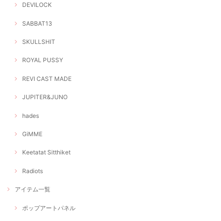
DEVILOCK
SABBAT13
SKULLSHIT
ROYAL PUSSY
REVI CAST MADE
JUPITER&JUNO
hades
GiMME
Keetatat Sitthiket
Radiots
アイテム一覧
ポップアートパネル