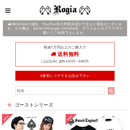
⚠️WebViewの場合、PayPay等の外部決済ができない場合がございま
す。その際は、SafariやGoogle Chrome等、デフォルトのブラウザで
開いてご利用下さいませ。
税抜1万円以上のご購入で
送料無料
(上記以外) 送料300円～680円
※最初にコチラをお読み下さい
ゴーストシリーズ