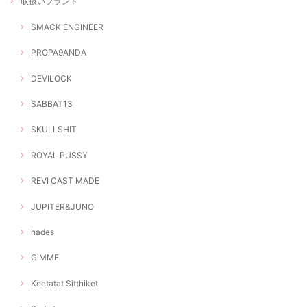
取扱いブランド
SMACK ENGINEER
PROPA9ANDA
DEVILOCK
SABBAT13
SKULLSHIT
ROYAL PUSSY
REVI CAST MADE
JUPITER&JUNO
hades
GiMME
Keetatat Sitthiket