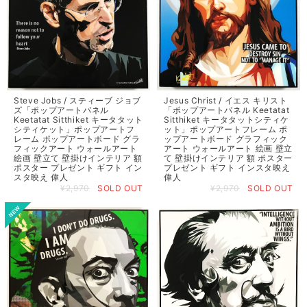
Steve Jobs / スティーブ ジョブ
Jesus Christ / イエス キリスト
ズ「ポップアートパネル
「ポップアートパネル Keetatat
Keetatat Sitthiket キータタット
Sitthiket キータタットシティケ
シティケット」ポップアートフ
ット」ポップアートフレーム ポ
レーム ポップアートボード グラ
ップアートボード グラフィック
フィックアート ウォールアート
アート ウォールアート 絵画 壁立
絵画 壁立て 壁掛けインテリア 額
て 壁掛けインテリア 額 ポスター
ポスター プレゼント ギフト イン
プレゼント ギフト インスタ映え
スタ映え 偉人
偉人
¥2,970
SOLD OUT
¥2,970
SOLD OUT