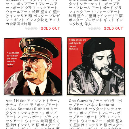
ット」ポップアートフレーム ア
タットシティケット」ポップア
ートボード グラフィックアート
ートフレーム アートボード グラ
ウォールアート 絵画 壁立て 壁掛
フィックアート ウォールアート
けインテリア 額 ポスター プレゼ
絵画 壁立て 壁掛けインテリア 額
ント ギフト インスタ映え アメリ
ポスター プレゼント ギフト イン
カ合衆国大統領
スタ映え 偉人
¥2,970
SOLD OUT
¥2,970
SOLD OUT
Adolf Hitler アドルフ ヒトラー /
Che Guevara / チェ ゲバラ「ポ
ナチス ドイツ 卍「ポップアート
ップアートパネル Keetatat
パネル Keetatat Sitthiket キー
Sitthiket キータタットシティケ
タタットシティケット」ポップ
ット」ポップアートフレーム ポ
アートフレーム ボード グラフィ
ップアートボード グラフィック
ックアート ウォール 絵画 壁立て
アート ウォールアート 絵画 壁立
壁掛けインテリア 額 ポスター プ
て 壁掛けインテリア 額 ポスター
レゼント ギフト インスタ映え 歴
プレゼント ギフト インスタ映え