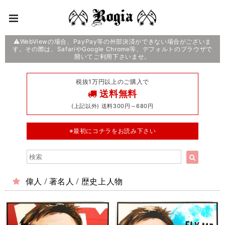
⚠️WebViewの場合、PayPay等の外部決済ができない場合がございま
す。その際は、SafariやGoogle Chrome等、デフォルトのブラウザで
開いてご利用下さいませ。
税抜1万円以上のご購入で
送料無料
(上記以外) 送料300円～680円
※最初にコチラをお読み下さい
偉人 / 著名人 / 歴史上人物