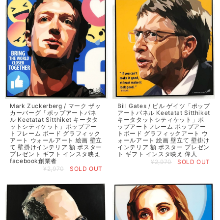
Mark Zuckerberg / マーク ザッ
Bill Gates / ビル ゲイツ「ポップ
カーバーグ「ポップアートパネ
アートパネル Keetatat Sitthiket
ル Keetatat Sitthiket キータタ
キータタットシティケット」ポ
ットシティケット」ポップアー
ップアートフレーム ポップアー
トフレーム ボード グラフィック
トボード グラフィックアート ウ
アート ウォールアート 絵画 壁立
ォールアート 絵画 壁立て 壁掛け
て 壁掛けインテリア 額 ポスター
インテリア 額 ポスター プレゼン
プレゼント ギフト インスタ映え
ト ギフト インスタ映え 偉人
facebook創業者
¥2,970
SOLD OUT
¥2,970
SOLD OUT