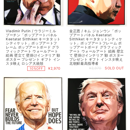
Vladimir Putin / ウラジーミル
金正恩 / キム ジョンウン「ポッ
プーチン「ポップアートパネル
プアートパネル Keetatat
Keetatat Sitthiket キータタット
Sitthiket キータタットシティケ
シティケット」ポップアートフ
ット」ポップアートフレーム ポ
レーム ポップアートボード グラ
ップアートボード グラフィック
フィックアート ウォールアート
アート ウォールアート 絵画 壁立
絵画 壁立て 壁掛けインテリア 額
て 壁掛けインテリア 額 ポスター
ポスター プレゼント ギフト イン
プレゼント ギフト インスタ映え
スタ映え ロシア大統領
北朝鮮最高指導者
¥2,970
SOLD OUT
¥2,970
10%OFF