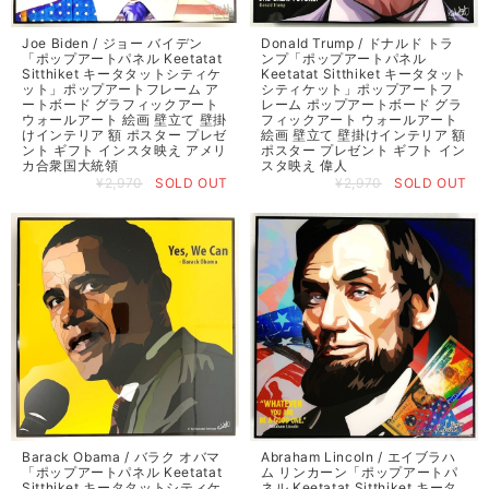
Joe Biden / ジョー バイデン
Donald Trump / ドナルド トラ
「ポップアートパネル Keetatat
ンプ「ポップアートパネル
Sitthiket キータタットシティケ
Keetatat Sitthiket キータタット
ット」ポップアートフレーム ア
シティケット」ポップアートフ
ートボード グラフィックアート
レーム ポップアートボード グラ
ウォールアート 絵画 壁立て 壁掛
フィックアート ウォールアート
けインテリア 額 ポスター プレゼ
絵画 壁立て 壁掛けインテリア 額
ント ギフト インスタ映え アメリ
ポスター プレゼント ギフト イン
カ合衆国大統領
スタ映え 偉人
¥2,970
SOLD OUT
¥2,970
SOLD OUT
Barack Obama / バラク オバマ
Abraham Lincoln / エイブラハ
「ポップアートパネル Keetatat
ム リンカーン「ポップアートパ
Sitthiket キータタットシティケ
ネル Keetatat Sitthiket キータ