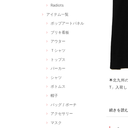
Radiots
アイテム一覧
ポップアートパネル
ブリキ看板
アウター
Ｔシャツ
トップス
パーカー
シャツ
🌟北九州
ボトムス
T」入荷し
帽子
バッグ / ポーチ
続きを読
アクセサリー
マスク