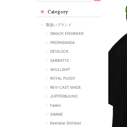
Category
取扱いブランド
SMACK ENGINEER
PROPA9ANDA
DEVILOCK
SABBAT13
SKULLSHIT
ROYAL PUSSY
REVI CAST MADE
JUPITER&JUNO
hades
GiMME
Keetatat Sitthiket