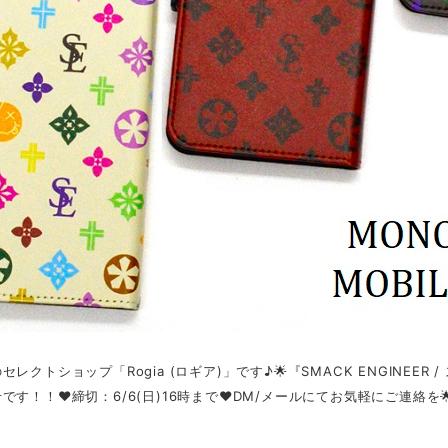
のセレクトショップ「Rogia (ロギア)」です♪🌟『SMACK ENGINE
です！！❤締切：6/6(日)16時まで❤DM/メールにてお気軽にご連絡を🌟